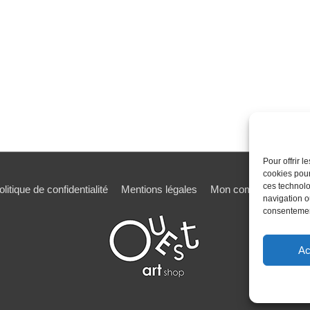
Pour offrir 
cookies pour
ces technolo
olitique de confidentialité
Mentions légales
Mon compte
Mot de
navigation ou
consentement
Ac