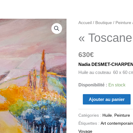
quantité
Accueil
/
Boutique
/
Peinture
de
« Toscane
"Toscane"
630
€
Nadia DESMET-CHARPEN
Huile au couteau 60 x 60 c
Disponibilité :
En stock
Ajouter au panier
Catégories :
Huile
,
Peinture
Étiquettes :
Art contemporain
Voyage