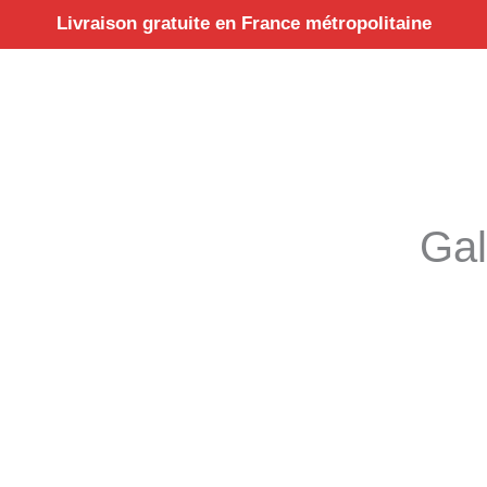
Aller
Livraison gratuite en France métropolitaine
au
contenu
Gal