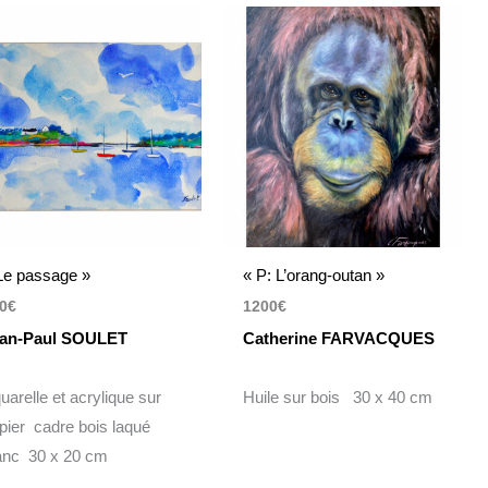
Le passage »
« P: L’orang-outan »
0
€
1200
€
an-Paul SOULET
Catherine FARVACQUES
uarelle et acrylique sur
Huile sur bois 30 x 40 cm
pier cadre bois laqué
anc 30 x 20 cm