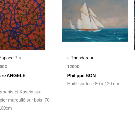
Espace 7 »
« Thendara »
00
€
1200
€
ore ANGELE
Philippe BON
Huile sur toile 80 x 120 cm
gments et Kasein sur
pier marouflé sur bois 70
100cm