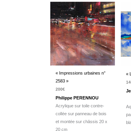
« Impressions urbaines n°
« 
2583 »
14
200
€
Je
Philippe PERENNOU
Acrylique sur toile contre-
Aq
collée sur panneau de bois
pa
et montée sur châssis 20 x
bl
20 cm