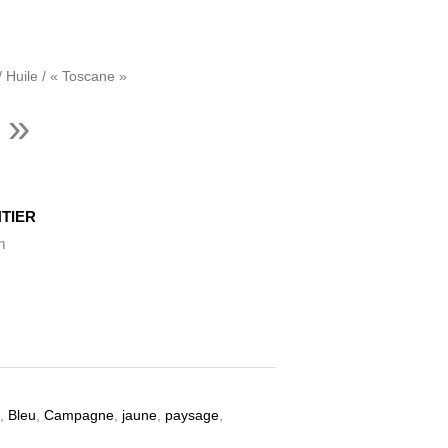
/
Huile
/ « Toscane »
 »
TIER
m
,
Bleu
,
Campagne
,
jaune
,
paysage
,