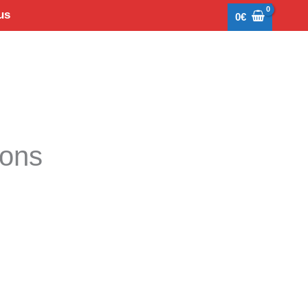
us
0
€
tons