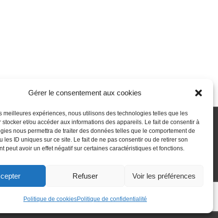
Gérer le consentement aux cookies
les meilleures expériences, nous utilisons des technologies telles que les
 stocker et/ou accéder aux informations des appareils. Le fait de consentir à
gies nous permettra de traiter des données telles que le comportement de
 passe perdu
Newsletter
Politique de cookies (UE)
 les ID uniques sur ce site. Le fait de ne pas consentir ou de retirer son
 peut avoir un effet négatif sur certaines caractéristiques et fonctions.
cepter
Refuser
Voir les préférences
Politique de cookies
Politique de confidentialité