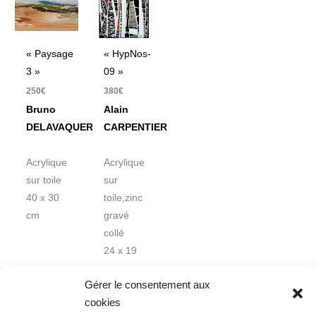
« Paysage
« HypNos-
3 »
09 »
250
€
380
€
Bruno
Alain
DELAVAQUERIE
CARPENTIER
Acrylique
Acrylique
sur toile
sur
40 x 30
toile,zinc
cm
gravé
collé
24 x 19
cm
Gérer le consentement aux
cookies