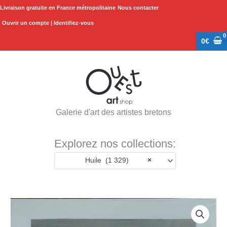
Aller
Livraison gratuite en France métropolitaine
Nous contacter
au
Ouvrir un compte | Identifiez-vous
contenu
0
€
Galerie d'art des artistes bretons
Explorez nos collections:
Huile (1 329)
×
quantité
de