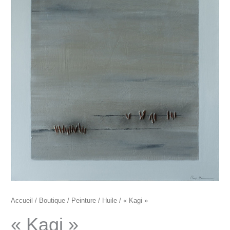
"Kagi"
Accueil
/
Boutique
/
Peinture
/
Huile
/ « Kagi »
« Kagi »