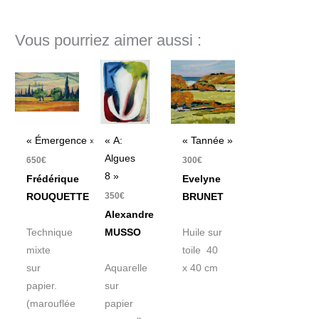
Vous pourriez aimer aussi :
« Émergence »
« A:
« Tannée »
Algues
650
€
300
€
8 »
Frédérique
Evelyne
350
€
ROUQUETTE
BRUNET
Alexandre
Technique
MUSSO
Huile sur
mixte
toile 40
sur
Aquarelle
x 40 cm
papier.
sur
(marouflée
papier