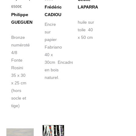
6500
€
Frédéric
LAPARRA
Philippe
CADIOU
GUEGUEN
huile sur
Encre
toile 40
sur
Bronze
x 50 cm
papier
numéroté
Fabriano
4/8
40 x
Fonte
30cm Encadrement
Rosini
en bois
35 x 30
naturel.
x 25 cm
(hors
socle et
tige)