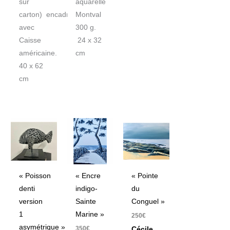
sur
aquarelle
carton) encadrée
Montval
avec
300 g.
Caisse
24 x 32
américaine.
cm
40 x 62
cm
« Poisson
« Encre
« Pointe
denti
indigo-
du
version
Sainte
Conguel »
1
Marine »
250
€
asymétrique »
350
€
Cécile