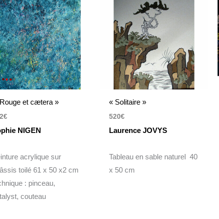
Rouge et cætera »
« Solitaire »
2
€
520
€
phie NIGEN
Laurence JOVYS
inture acrylique sur
Tableau en sable naturel 40
âssis toilé 61 x 50 x2 cm
x 50 cm
chnique : pinceau,
talyst, couteau