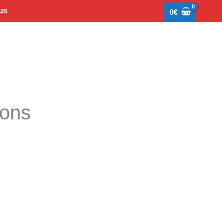
us
0
€
tons