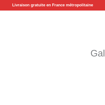
Aller
Livraison gratuite en France métropolitaine
au
contenu
Gal