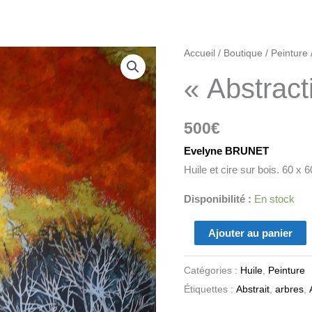
quantité
Accueil
/
Boutique
/
Peinture
de
« Abstract
"Abstraction
végétale"
500
€
Evelyne BRUNET
Huile et cire sur bois. 60 x 
Disponibilité :
En stock
Ajouter au panier
Catégories :
Huile
,
Peinture
Étiquettes :
Abstrait
,
arbres
,