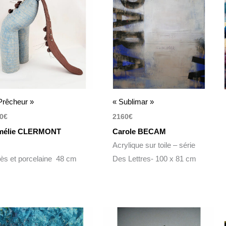
Prêcheur »
« Sublimar »
0
€
2160
€
mélie CLERMONT
Carole BECAM
Acrylique sur toile – série
ès et porcelaine 48 cm
Des Lettres- 100 x 81 cm