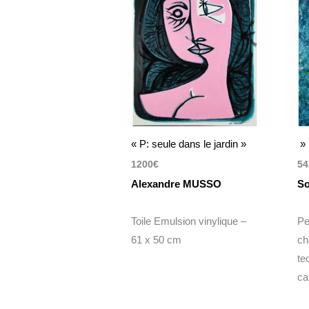
« P: seule dans le jardin »
» 
1200
€
54
Alexandre MUSSO
So
Toile Emulsion vinylique –
Pe
61 x 50 cm
ch
te
ca