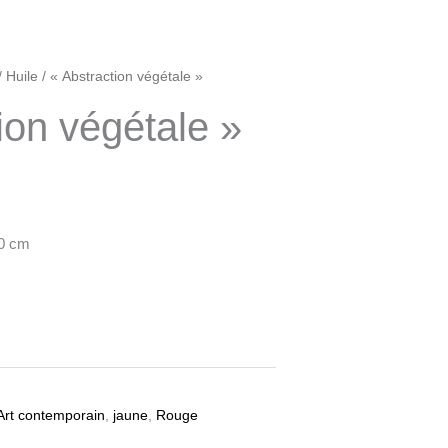
/
Huile
/ « Abstraction végétale »
ion végétale »
60 cm
Art contemporain
,
jaune
,
Rouge