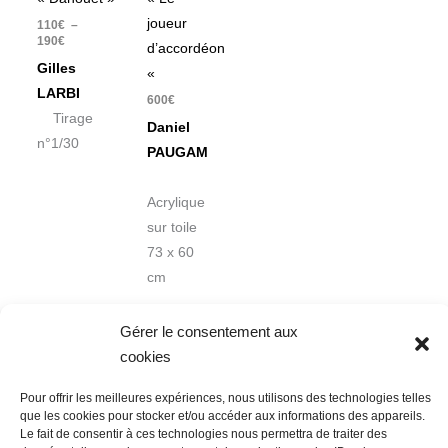
joueur
110
€
–
190
€
d’accordéon
Gilles
«
LARBI
600
€
Tirage
Daniel
n°1/30
PAUGAM
Acrylique
sur toile
73 x 60
cm
Gérer le consentement aux
cookies
Pour offrir les meilleures expériences, nous utilisons des technologies telles
que les cookies pour stocker et/ou accéder aux informations des appareils.
Le fait de consentir à ces technologies nous permettra de traiter des