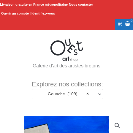
Aller
Livraison gratuite en France métropolitaine
Nous contacter
au
Ouvrir un compte | Identifiez-vous
contenu
0
€
Galerie d'art des artistes bretons
Explorez nos collections:
Gouache (109)
×
quantité
de