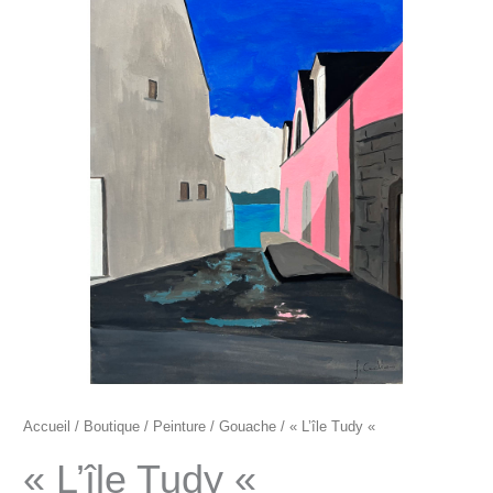
"L’île
Tudy
"
Accueil
/
Boutique
/
Peinture
/
Gouache
/ « L’île Tudy «
« L’île Tudy «