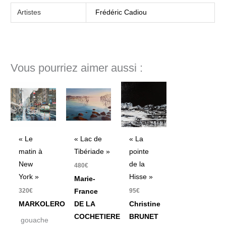
Artistes
Frédéric Cadiou
Vous pourriez aimer aussi :
« Le
« Lac de
« La
matin à
Tibériade »
pointe
New
de la
480
€
York »
Hisse »
Marie-
320
€
95
€
France
MARKOLERO
DE LA
Christine
COCHETIERE
BRUNET
gouache