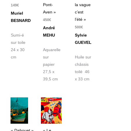
Pont-
la vague
149
€
Aven »
c’est
Muriel
l’été »
450
€
BESNARD
500
€
André
Sumi-é
MEHU
Sylvie
sur toile
GUEVEL
24 x 30
Aquarelle
cm
sur
Huile sur
papier
châssis
27,5 x
toilé 46
39,5 cm
x 33 cm
Plage
de
prix :
110€
à
190€
« Dahouet »
« Le