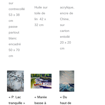
sur
Huile sur
acrylique,
contrecollé
toile de
encre de
53 x 38
lin 42 x
Chine,
cm
32 cm
sur
passe
carton
partout
entoilé
blanc
20 x 20
encadré
cm
50 x 70
cm
« P: Lac
« Marée
« Du
tranquille »
basse à
haut de