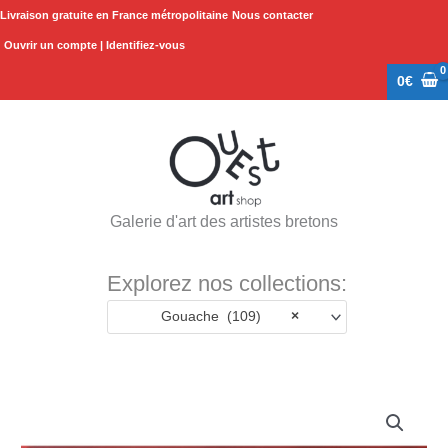
Aller
Livraison gratuite en France métropolitaine
Nous contacter
au
Ouvrir un compte | Identifiez-vous
contenu
0
€
Galerie d'art des artistes bretons
Explorez nos collections:
Gouache (109)
×
quantité
de