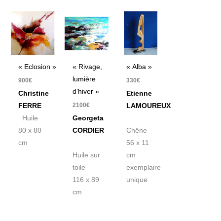
« Eclosion »
« Rivage,
« Alba »
lumière
900
€
330
€
d’hiver »
Christine
Etienne
2100
€
FERRE
LAMOUREUX
Huile
Georgeta
80 x 80
CORDIER
Chêne
cm
56 x 11
Huile sur
cm
toile
exemplaire
116 x 89
unique
cm