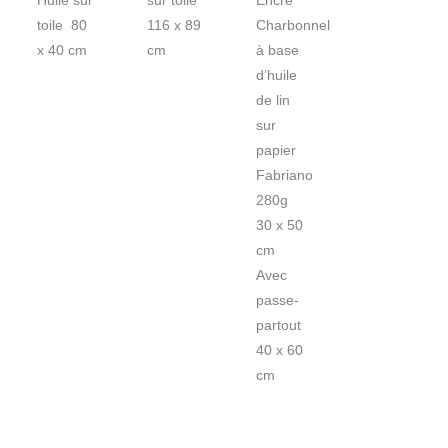
Huile sur
sur toile
Encre
toile 80
116 x 89
Charbonnel
x 40 cm
cm
à base
d’huile
de lin
sur
papier
Fabriano
280g
30 x 50
cm
Avec
passe-
partout
40 x 60
cm