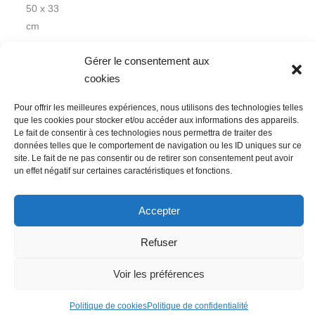
50 x 33
cm
Gérer le consentement aux
cookies
Pour offrir les meilleures expériences, nous utilisons des technologies telles
que les cookies pour stocker et/ou accéder aux informations des appareils.
Le fait de consentir à ces technologies nous permettra de traiter des
données telles que le comportement de navigation ou les ID uniques sur ce
Nous contacter
Conditions Générales de Ventes
site. Le fait de ne pas consentir ou de retirer son consentement peut avoir
un effet négatif sur certaines caractéristiques et fonctions.
Politique de confidentialité
Mentions légales
Mon compte
Mot de passe perdu
Newsletter
Politique de cookies (UE)
Accepter
Refuser
Voir les préférences
Politique de cookies
Politique de confidentialité