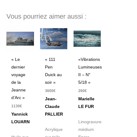
Vous pourriez aimer aussi :
« Le
« 111
«Vibrations
dernier
Pen
Lumineuses
voyage
Duick au
II – N°
de la
soir »
5/18 »
Jeanne
3600
€
260
€
d’Arc »
Jean-
Marielle
1130
€
Claude
LE FUR
Yannick
PALLIER
LOUARN
Linogravure
Acrylique
médium