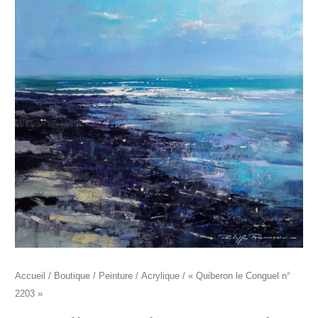
"Quiberon
le
Conguel
n°
2203"
Accueil
/
Boutique
/
Peinture
/
Acrylique
/ « Quiberon le Conguel n°
2203 »