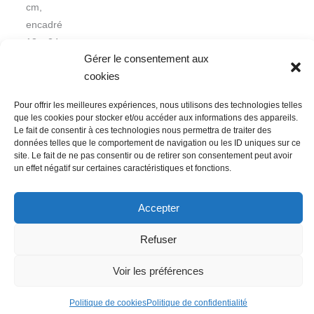
cm,
encadré
18 x 24
Gérer le consentement aux
cookies
Pour offrir les meilleures expériences, nous utilisons des technologies telles
que les cookies pour stocker et/ou accéder aux informations des appareils.
Le fait de consentir à ces technologies nous permettra de traiter des
données telles que le comportement de navigation ou les ID uniques sur ce
Nous contacter
Conditions Générales de Ventes
site. Le fait de ne pas consentir ou de retirer son consentement peut avoir
un effet négatif sur certaines caractéristiques et fonctions.
Politique de confidentialité
Mentions légales
Mon compte
Mot de passe perdu
Newsletter
Politique de cookies (UE)
Accepter
Refuser
Voir les préférences
Politique de cookies
Politique de confidentialité