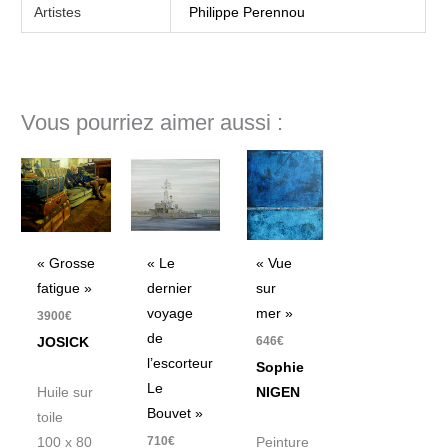
Artistes
Philippe Perennou
Vous pourriez aimer aussi :
« Grosse
« Le
« Vue
fatigue »
dernier
sur
voyage
mer »
3900
€
de
646
€
JOSICK
l’escorteur
Sophie
Le
Huile sur
NIGEN
Bouvet »
toile
710
€
100 x 80
Peinture