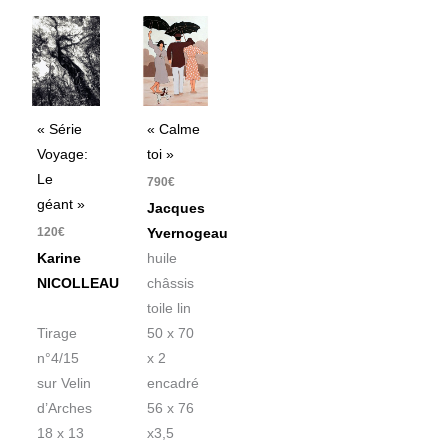
« Série
« Calme
Voyage:
toi »
Le
790
€
géant »
Jacques
120
€
Yvernogeau
Karine
huile
NICOLLEAU
châssis
toile lin
Tirage
50 x 70
n°4/15
x 2
sur Velin
encadré
d’Arches
56 x 76
18 x 13
x3,5