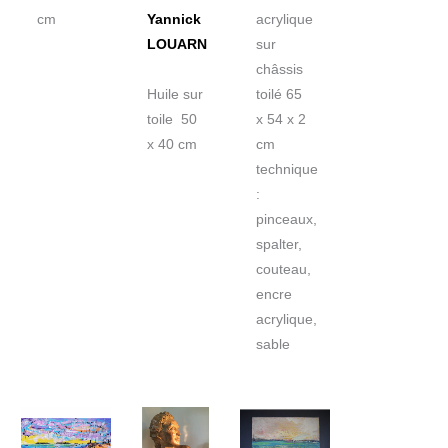
cm
Yannick
acrylique
LOUARN
sur
châssis
Huile sur
toilé 65
toile 50
x 54 x 2
x 40 cm
cm
technique
:
pinceaux,
spalter,
couteau,
encre
acrylique,
sable