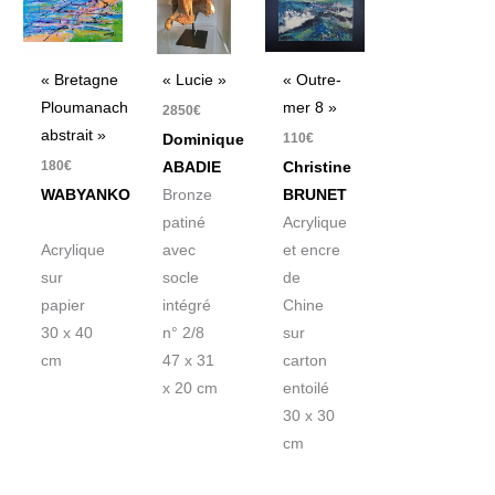
« Bretagne
« Lucie »
« Outre-
Ploumanach
mer 8 »
2850
€
abstrait »
110
€
Dominique
180
€
ABADIE
Christine
WABYANKO
Bronze
BRUNET
patiné
Acrylique
Acrylique
avec
et encre
sur
socle
de
papier
intégré
Chine
30 x 40
n° 2/8
sur
cm
47 x 31
carton
x 20 cm
entoilé
30 x 30
cm