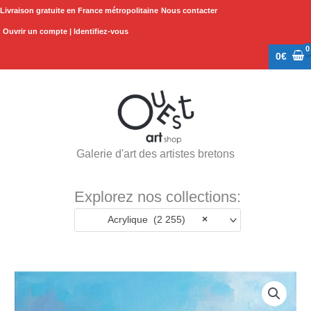
Aller
Livraison gratuite en France métropolitaine
Nous contacter
au
Ouvrir un compte | Identifiez-vous
contenu
0
€
Galerie d'art des artistes bretons
Explorez nos collections:
Acrylique (2 255)
×
quantité
de