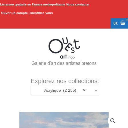
Aller
Livraison gratuite en France métropolitaine
Nous contacter
au
Ouvrir un compte | Identifiez-vous
contenu
0
€
Galerie d'art des artistes bretons
Explorez nos collections:
Acrylique (2 255)
×
quantité
de