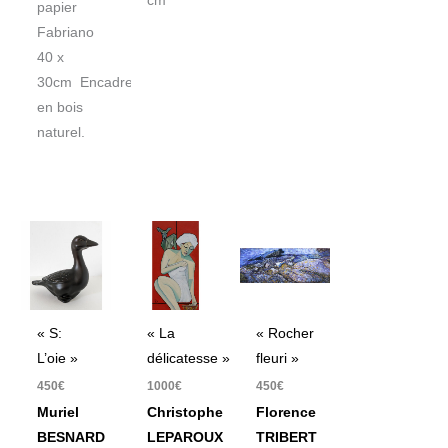
cm
papier
Fabriano
40 x
30cm Encadrement
en bois
naturel.
« S:
« La
« Rocher
L’oie »
délicatesse »
fleuri »
450
€
1000
€
450
€
Muriel
Christophe
Florence
BESNARD
LEPAROUX
TRIBERT