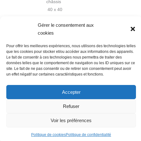
châssis
40 x 40
cm
Gérer le consentement aux
cookies
Pour offrir les meilleures expériences, nous utilisons des technologies telles
que les cookies pour stocker et/ou accéder aux informations des appareils.
Le fait de consentir à ces technologies nous permettra de traiter des
données telles que le comportement de navigation ou les ID uniques sur ce
Nous contacter
Conditions Générales de Ventes
site. Le fait de ne pas consentir ou de retirer son consentement peut avoir
un effet négatif sur certaines caractéristiques et fonctions.
Politique de confidentialité
Mentions légales
Mon compte
Mot de passe perdu
Newsletter
Politique de cookies (UE)
Accepter
Refuser
Voir les préférences
Politique de cookies
Politique de confidentialité