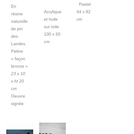
Pastel
En
Acrylique
44 x 82
résine
et huile
cm
naturelle
sur toile
de pin
100 x 50
des
cm
Landes,
Patine
« façon
bronze »
23 x 10
x ht 20
cm
Oeuvre
signée