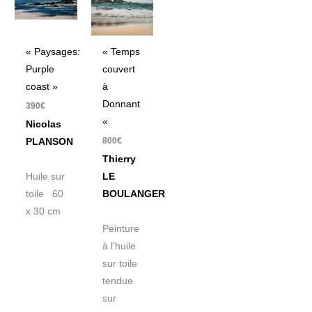
« Paysages:
« Temps
Purple
couvert
coast »
à
Donnant
390
€
«
Nicolas
800
€
PLANSON
Thierry
Huile sur
LE
toile 60
BOULANGER
x 30 cm
Peinture
à l’huile
sur toile
tendue
sur