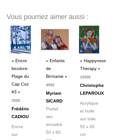
Vous pourriez aimer aussi :
« Encre
« Enfants
« Happyness
bicolore-
de
Therapy »
Plage du
Birmanie »
1050
€
Cap Coz
490
€
Christophe
#3 »
Myriam
LEPAROUX
350
€
SICARD
Acrylique
Frédéric
Pastel
et huile
CADIOU
sec
sur toile
encadré
Encre
92 x 65
50 x 60
sur
cm