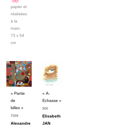
papier et
réalisées
à la
main,
73 x 54
cm
« Partie
« A-
de
Echasse »
billes »
90
€
750
€
Elisabeth
Alexandre
JAN