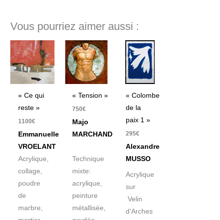
Vous pourriez aimer aussi :
« Ce qui
« Tension »
« Colombe
reste »
de la
750
€
paix 1 »
1100
€
Majo
295
€
Emmanuelle
MARCHAND
VROELANT
Alexandre
Acrylique,
Technique
MUSSO
collage,
mixte:
Acrylique
poudre
acrylique,
sur
de
peinture
Velin
marbre,
métallisée,
d’Arches