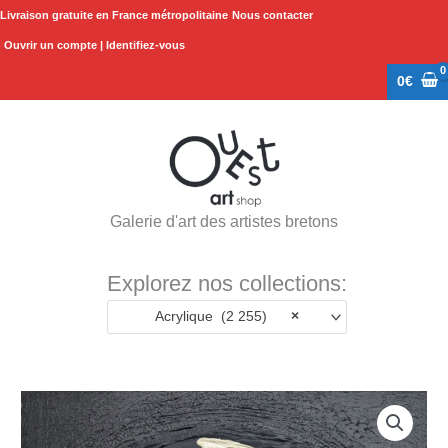
Aller
Livraison gratuite en France métropolitaine
Nous contacter
au
Ouvrir un compte | Identifiez-vous
contenu
0
€
Galerie d'art des artistes bretons
Explorez nos collections:
Acrylique (2 255)
×
quantité
de