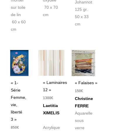
mortier
oxydée
Johannot
sur toile
70 x 70
125 gr.
de lin
cm
50 x 33
60 x 60
cm
cm
« Laminaires
« 1-
« Falaises »
12 »
Série
150
€
Femme,
1300
€
Christine
vie,
Laetitia
FERRE
liberté
XIMELIS
Aquarelle
3 »
sous
850
€
Acrylique
verre