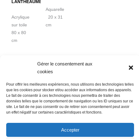
LANTHEAUME
Aquarelle
Acrylique
20 x 31
sur toile
cm
80 x 80
cm
Gérer le consentement aux
cookies
Pour offrir les meilleures expériences, nous utilisons des technologies telles
Nous contacter
Conditions Générales de Ventes
que les cookies pour stocker et/ou accéder aux informations des appareils.
Le fait de consentir à ces technologies nous permettra de traiter des
Politique de confidentialité
Mentions légales
Mon compte
données telles que le comportement de navigation ou les ID uniques sur ce
Mot de passe perdu
Newsletter
Politique de cookies (UE)
site. Le fait de ne pas consentir ou de retirer son consentement peut avoir
un effet négatif sur certaines caractéristiques et fonctions.
Accepter