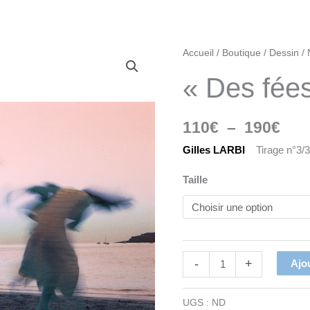
Pla
quantité
Accueil
/
Boutique
/
Dessin
/
de
de
« Des fées
prix
"Des
110
fées
à
110
€
–
190
€
sur
190
la
Gilles LARBI
Tirage n°3/
plage"
Taille
-
+
Ajo
UGS :
ND