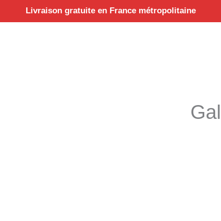
Aller
Livraison gratuite en France métropolitaine
au
contenu
Gal