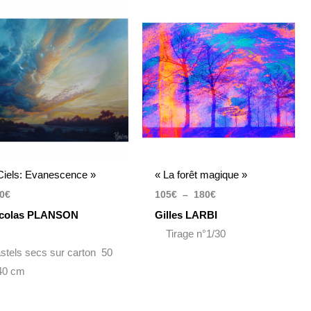
Plage
de
prix :
105€
à
180€
Ciels: Evanescence »
« La forêt magique »
0
€
105
€
–
180
€
colas PLANSON
Gilles LARBI
Tirage n°1/30
stels secs sur carton 50
40 cm