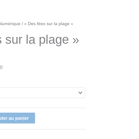
ge
Numérique
/ « Des fées sur la plage »
 sur la plage »
 :
€
€
30
uter au panier