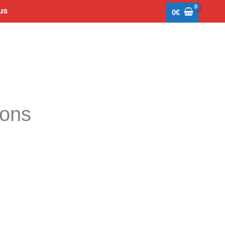
us
0
€
tons