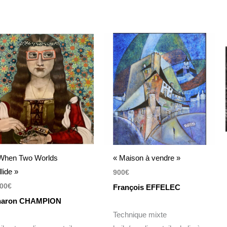
When Two Worlds
« Maison à vendre »
llide »
900
€
00
€
François EFFELEC
haron CHAMPION
Technique mixte