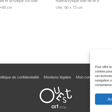
ile et acrylique sur toile
huile/acrylique toile de lin à
×60 cm
clés 60 x 73 cm
Pour offrir 
cookies pour
ces technolo
olitique de confidentialité
Mentions légales
Mon compte
Mot de
navigation ou
consentement
Ac