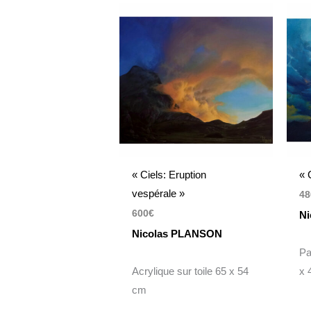
« Ciels: Eruption
« 
vespérale »
48
600
€
Ni
Nicolas PLANSON
Pa
Acrylique sur toile 65 x 54
x 
cm