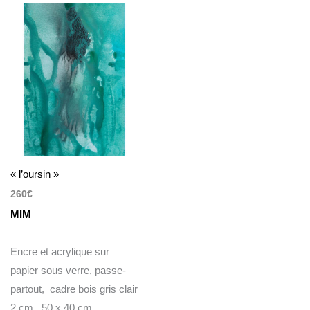
« l’oursin »
260
€
MIM
Encre et acrylique sur
papier sous verre, passe-
partout, cadre bois gris clair
2 cm 50 x 40 cm