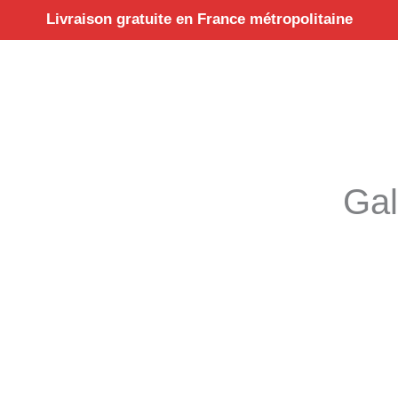
Aller
Livraison gratuite en France métropolitaine
au
contenu
Gal