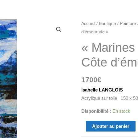
quantité
Accueil
/
Boutique
/
Peinture
de
d’émeraude »
"Marines
« Marines 
abstraites:
Côte
Côte d’ém
d'émeraude"
1700
€
Isabelle LANGLOIS
Acrylique sur toile 150 x 5
Disponibilité :
En stock
Ajouter au panier