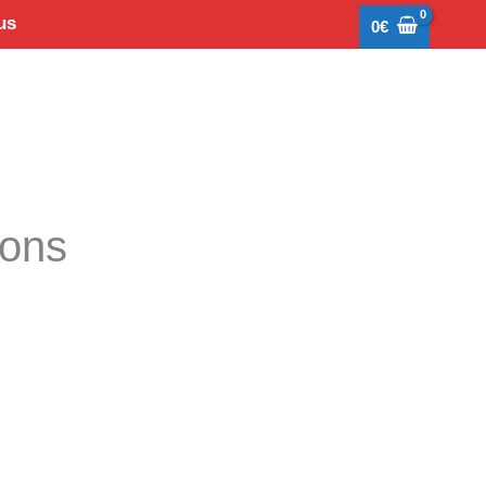
us
0
€
tons