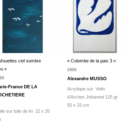
Mouettes ciel sombre
« Colombe de la paix 3 »
eu »
295
€
0
€
Alexandre MUSSO
rie-France DE LA
Acrylique sur Velin
OCHETIERE
d’Arches Johannot 125 gr.
50 x 33 cm
ile sur toile de lin 22 x 35
m