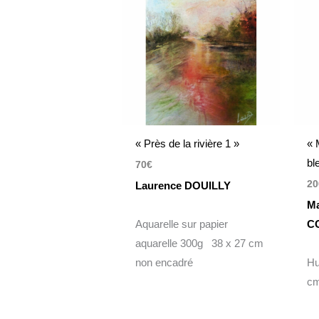
« Près de la rivière 1 »
« 
bl
70
€
20
Laurence DOUILLY
Ma
Aquarelle sur papier
C
aquarelle 300g 38 x 27 cm
non encadré
Hu
c