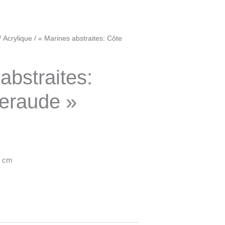
/
Acrylique
/ « Marines abstraites: Côte
abstraites:
eraude »
0 cm