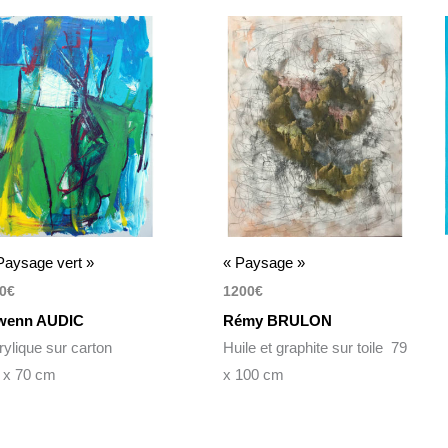
Paysage vert »
« Paysage »
0
€
1200
€
wenn AUDIC
Rémy BRULON
rylique sur carton
Huile et graphite sur toile 79
 x 70 cm
x 100 cm