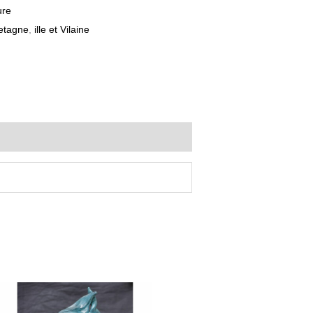
ure
etagne
,
ille et Vilaine