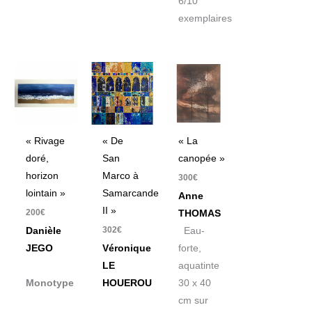
6/10
exemplaires
« Rivage
« De
« La
doré,
San
canopée »
horizon
Marco à
300
€
lointain »
Samarcande
Anne
II »
200
€
THOMAS
302
€
Danièle
Eau-
JEGO
Véronique
forte,
LE
aquatinte
Monotype
HOUEROU
30 x 40
cm sur