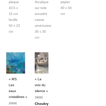
plaque
Acrylique
papier
43,5 x
sur toile
40 x 50
15 cm
encadré
cm
feuille
caisse
50 x 23
américaine
cm
30 x 30
cm
« MS:
« La
Les
voix du
eaux
silence »
cristallines »
3900
€
2000
€
Choukry