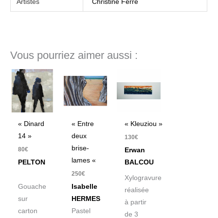
Artistes
Christine Ferré
Vous pourriez aimer aussi :
« Dinard
« Entre
« Kleuziou »
14 »
deux
130
€
brise-
80
€
Erwan
lames «
PELTON
BALCOU
250
€
Xylogravure
Gouache
Isabelle
réalisée
sur
HERMES
à partir
carton
Pastel
de 3