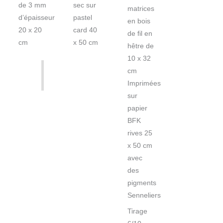
de 3 mm
sec sur
matrices
d’épaisseur
pastel
en bois
20 x 20
card 40
de fil en
cm
x 50 cm
hêtre de
10 x 32
cm
Imprimées
sur
papier
BFK
rives 25
x 50 cm
avec
des
pigments
Senneliers
Tirage