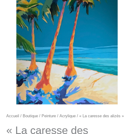
"La
caresse
des
alizés"
Accueil
/
Boutique
/
Peinture
/
Acrylique
/ « La caresse des alizés »
« La caresse des