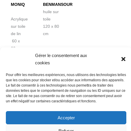
MONIQ
BENMANSOUR
huile sur
Acrylique
toile
sur toile
120 x 80
de lin
cm
60 x
60cm
Gérer le consentement aux
cookies
Pour offrir les meilleures expériences, nous utilisons des technologies telles
que les cookies pour stocker et/ou accéder aux informations des appareils.
Le fait de consentir à ces technologies nous permettra de traiter des
données telles que le comportement de navigation ou les ID uniques sur ce
Nous contacter
Conditions Générales de Ventes
site. Le fait de ne pas consentir ou de retirer son consentement peut avoir
un effet négatif sur certaines caractéristiques et fonctions.
Politique de confidentialité
Mentions légales
Mon compte
Mot de passe perdu
Newsletter
Politique de cookies (UE)
Accepter
Refuser