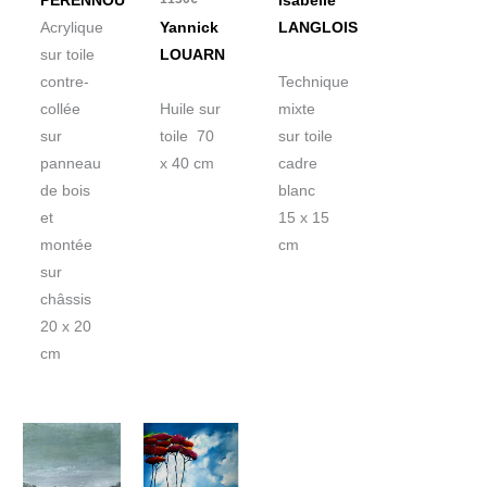
PERENNOU
Isabelle
Acrylique
Yannick
LANGLOIS
sur toile
LOUARN
contre-
Technique
collée
Huile sur
mixte
sur
toile 70
sur toile
panneau
x 40 cm
cadre
de bois
blanc
et
15 x 15
montée
cm
sur
châssis
20 x 20
cm