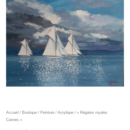
"Régates
royales
Cannes"
Accueil
/
Boutique
/
Peinture
/
Acrylique
/ « Régates royales
Cannes »