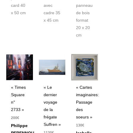
panneau
card 40
avec
de bois
x 50 cm
cadre 35
format
x 45 cm
20 x 20
cm
« Times
« Le
« Cartes
Square
dernier
imaginaires:
n°
voyage
Passage
2733 »
de la
des
frégate
soeurs »
200
€
Suffren »
130
€
Philippe
1130
€