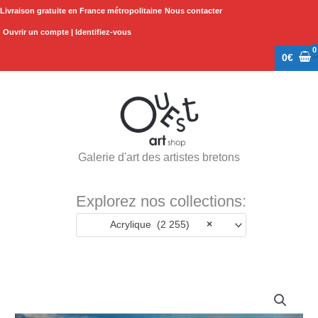
Aller
Livraison gratuite en France métropolitaine
Nous contacter
au
Ouvrir un compte | Identifiez-vous
contenu
0
€
Galerie d'art des artistes bretons
Explorez nos collections:
Acrylique (2 255)
×
quantité
de