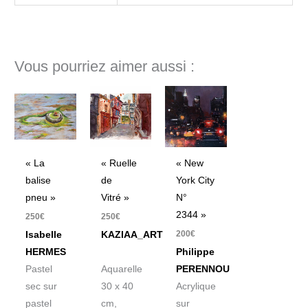
Vous pourriez aimer aussi :
« New
« La
« Ruelle
York City
balise
de
N°
pneu »
Vitré »
2344 »
250
€
250
€
200
€
Isabelle
KAZIAA_ART
Philippe
HERMES
PERENNOU
Pastel
Aquarelle
Acrylique
sec sur
30 x 40
sur
pastel
cm,