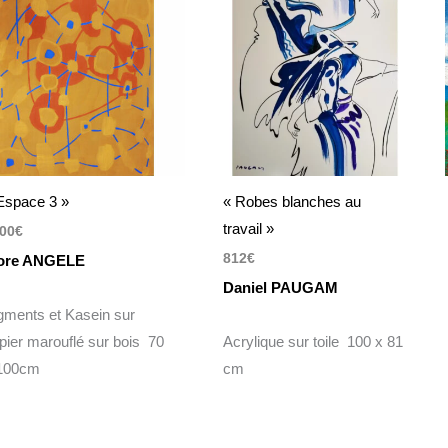
Espace 3 »
« Robes blanches au
travail »
00
€
812
€
ore ANGELE
Daniel PAUGAM
gments et Kasein sur
pier marouflé sur bois 70
Acrylique sur toile 100 x 81
100cm
cm