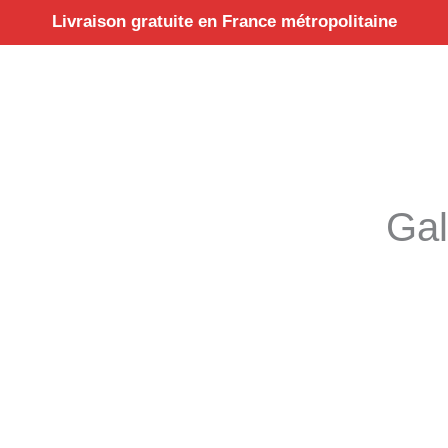
Aller
Livraison gratuite en France métropolitaine
au
contenu
Gal