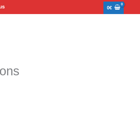
us
0
€
tons