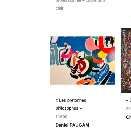
professionnel – cadre bois
clair
« Les bretonnes
« 
philosophes »
20
1160
€
Ch
Daniel PAUGAM