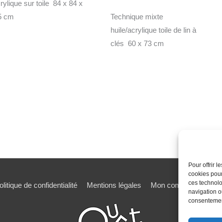
rylique sur toile 84 x 84 x
5 cm
Technique mixte
huile/acrylique toile de lin à
clés 60 x 73 cm
Pour offrir 
cookies pour
ces technolo
olitique de confidentialité
Mentions légales
Mon compte
Mot de
navigation ou
consentement