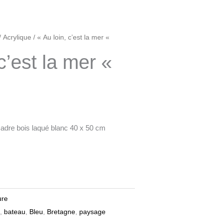
/
Acrylique
/ « Au loin, c’est la mer «
 c’est la mer «
Cadre bois laqué blanc 40 x 50 cm
ure
,
bateau
,
Bleu
,
Bretagne
,
paysage