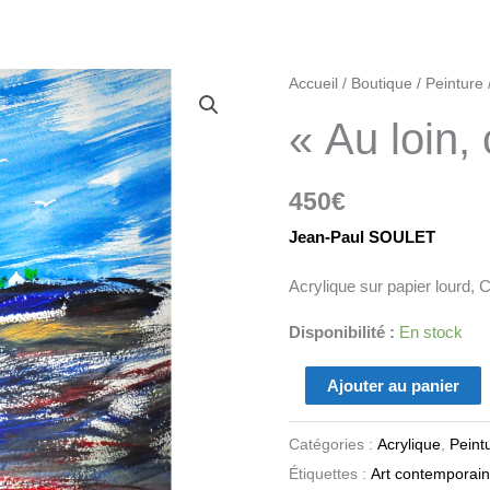
quantité
Accueil
/
Boutique
/
Peinture
de
« Au loin,
"Au
loin,
450
€
c’est
la
Jean-Paul SOULET
mer
Acrylique sur papier lourd, 
"
Disponibilité :
En stock
Ajouter au panier
Catégories :
Acrylique
,
Peint
Étiquettes :
Art contemporain