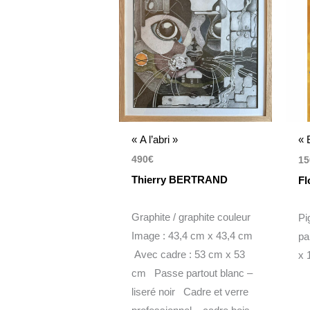
« A l’abri »
« 
490
€
15
Thierry BERTRAND
Fl
Graphite / graphite couleur
Pi
Image : 43,4 cm x 43,4 cm
pa
Avec cadre : 53 cm x 53
x 
cm Passe partout blanc –
liseré noir Cadre et verre