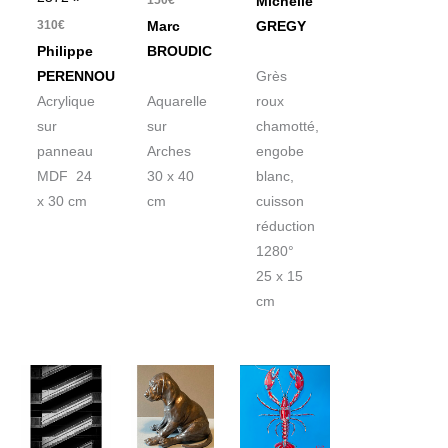
150
€
Michelle
310
€
Marc
GREGY
Philippe
BROUDIC
PERENNOU
Grès
Acrylique
Aquarelle
roux
sur
sur
chamotté,
panneau
Arches
engobe
MDF 24
30 x 40
blanc,
x 30 cm
cm
cuisson
réduction
1280°
25 x 15
cm