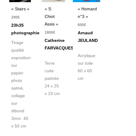
« Stairs »
« S:
« Homard
Chiot
n°3 »
290
€
Assis »
600
€
23h35
1800
€
photographie
Arnaud
Catherine
JEULAND
Tirage
FARVACQUES
qualité
Acrylique
exposition
Terre
sur toile
sur
cuite
60 x 60
papier
patinée
cm
photo
24 x 25
satiné,
x 19 cm
collage
sur
dibond
3mm 40
x 50 cm