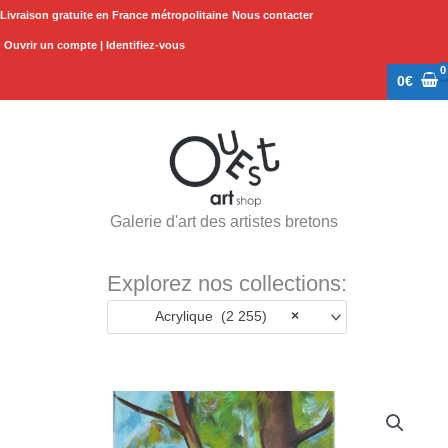
Aller
Livraison gratuite en France métropolitaine
Nous contacter
au
Ouvrir un compte | Identifiez-vous
contenu
0
€
Galerie d'art des artistes bretons
Explorez nos collections:
Acrylique (2 255)
×
quantité
de