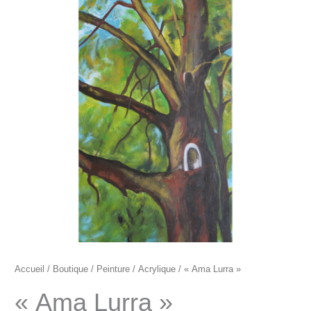
"Ama
Lurra"
Accueil
/
Boutique
/
Peinture
/
Acrylique
/ « Ama Lurra »
« Ama Lurra »