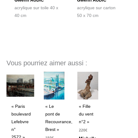
Gwenn AUDIC
Gwenn AUDIC
acrylique sur toile 40 x
acrylique sur carton
40 cm
50 x 70 cm
Vous pourriez aimer aussi :
« Paris
« Le
« Fille
boulevard
pont de
du vent
Lefebvre
Recouvrance,
n°2 »
n°
Brest »
220
€
2572 »