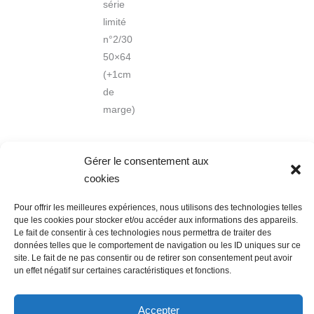
série
limité
n°2/30
50×64
(+1cm
de
marge)
Gérer le consentement aux
cookies
Pour offrir les meilleures expériences, nous utilisons des technologies telles
que les cookies pour stocker et/ou accéder aux informations des appareils.
Nous contacter
Conditions Générales de Ventes
Le fait de consentir à ces technologies nous permettra de traiter des
Politique de confidentialité
Mentions légales
Mon compte
données telles que le comportement de navigation ou les ID uniques sur ce
Mot de passe perdu
Newsletter
Politique de cookies (UE)
site. Le fait de ne pas consentir ou de retirer son consentement peut avoir
un effet négatif sur certaines caractéristiques et fonctions.
Accepter