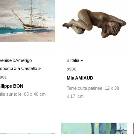
Venise »Amerigo
« Italia »
spucci » à Castello »
990
€
00
€
Mia AMIAUD
ilippe BON
Terre cuite patinée 12 x 38
ile sur toile 65 x 46 cm
x 17 cm