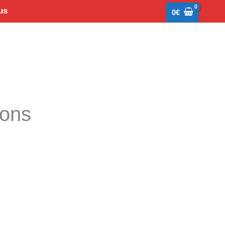
us
0
€
tons