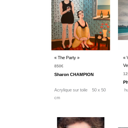
« The Party »
« 
Ve
850
€
12
Sharon CHAMPION
Ph
Acrylique sur toile 50 x 50
hu
cm