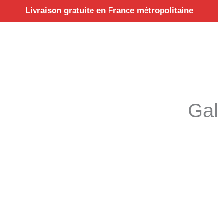
Aller
Livraison gratuite en France métropolitaine
au
contenu
Gal