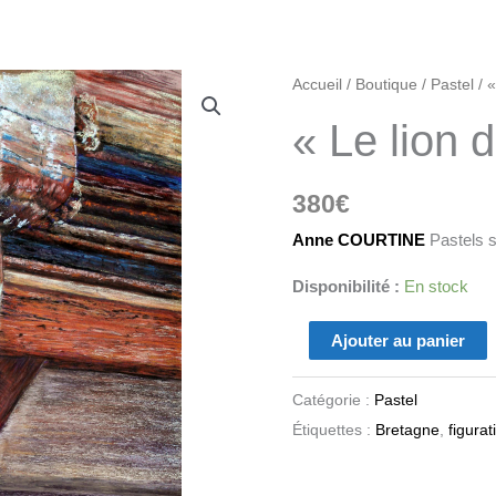
quantité
Accueil
/
Boutique
/
Pastel
/ «
de
« Le lion 
"Le
lion
380
€
de
Vannes"
Anne COURTINE
Pastels s
Disponibilité :
En stock
Ajouter au panier
Catégorie :
Pastel
Étiquettes :
Bretagne
,
figurati