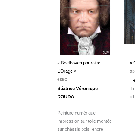
« Beethoven portraits:
« 
L’Orage »
25
685
€
R
Béatrice Véronique
Ti
DOUDA
di
Peinture numérique
Impression sur toile montée
sur châssis bois, encre