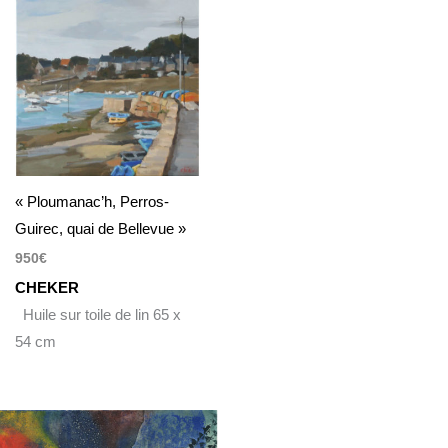
« Ploumanac’h, Perros-
Guirec, quai de Bellevue »
950
€
CHEKER
Huile sur toile de lin 65 x
54 cm