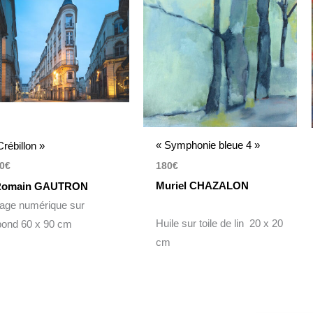
« Symphonie bleue 4 »
Crébillon »
180
€
0
€
Muriel CHAZALON
omain GAUTRON
rage numérique sur
Huile sur toile de lin 20 x 20
bond 60 x 90 cm
cm