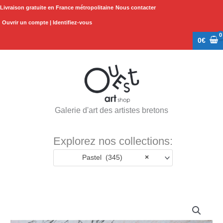
Aller
Livraison gratuite en France métropolitaine
Nous contacter
au
Ouvrir un compte | Identifiez-vous
contenu
0
€
Galerie d'art des artistes bretons
Explorez nos collections:
Pastel (345)
×
quantité
de