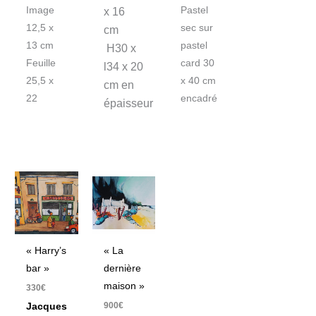
Image
Pastel
x 16
12,5 x
sec sur
cm
13 cm
pastel
H30 x
Feuille
card 30
l34 x 20
25,5 x
x 40 cm
cm en
22
encadré
épaisseur
« Harry’s
« La
bar »
dernière
maison »
330
€
900
€
Jacques