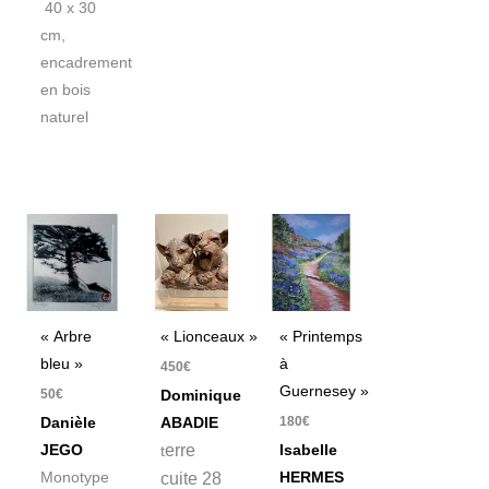
40 x 30
cm,
encadrement
en bois
naturel
« Arbre
« Lionceaux »
« Printemps
bleu »
à
450
€
Guernesey »
50
€
Dominique
180
€
Danièle
ABADIE
erre
JEGO
Isabelle
t
Monotype
cuite 28
HERMES