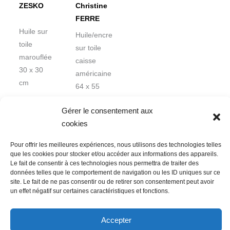
ZESKO
Christine
FERRE
Huile sur
Huile/encre
toile
sur toile
marouflée
caisse
30 x 30
américaine
cm
64 x 55
cm
Gérer le consentement aux
cookies
Pour offrir les meilleures expériences, nous utilisons des technologies telles
que les cookies pour stocker et/ou accéder aux informations des appareils.
Le fait de consentir à ces technologies nous permettra de traiter des
données telles que le comportement de navigation ou les ID uniques sur ce
Nous contacter
Conditions Générales de Ventes
site. Le fait de ne pas consentir ou de retirer son consentement peut avoir
un effet négatif sur certaines caractéristiques et fonctions.
Politique de confidentialité
Mentions légales
Mon compte
Mot de passe perdu
Newsletter
Politique de cookies (UE)
Accepter