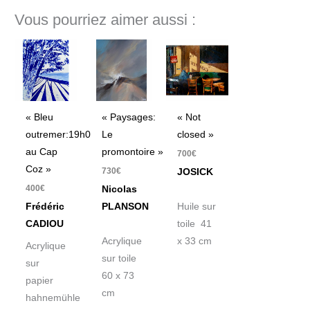
Vous pourriez aimer aussi :
« Bleu
« Paysages:
« Not
outremer:19h05
Le
closed »
au Cap
promontoire »
700
€
Coz »
730
€
JOSICK
400
€
Nicolas
Frédéric
PLANSON
Huile sur
CADIOU
toile 41
Acrylique
x 33 cm
Acrylique
sur toile
sur
60 x 73
papier
cm
hahnemühle