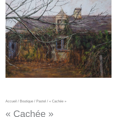
"Cachée"
Accueil
/
Boutique
/
Pastel
/ « Cachée »
« Cachée »