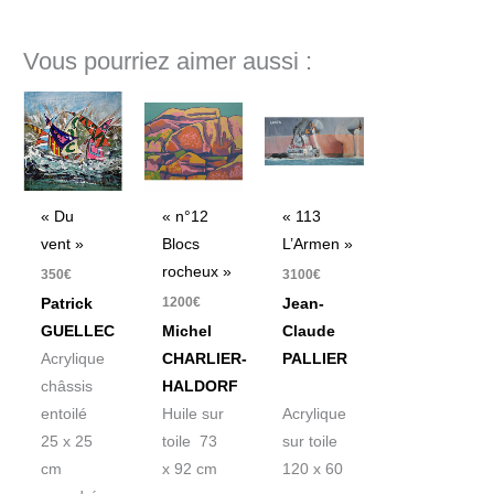
Vous pourriez aimer aussi :
« Du
« n°12
« 113
vent »
Blocs
L’Armen »
rocheux »
350
€
3100
€
1200
€
Patrick
Jean-
GUELLEC
Michel
Claude
Acrylique
CHARLIER-
PALLIER
châssis
HALDORF
entoilé
Huile sur
Acrylique
25 x 25
toile 73
sur toile
cm
x 92 cm
120 x 60