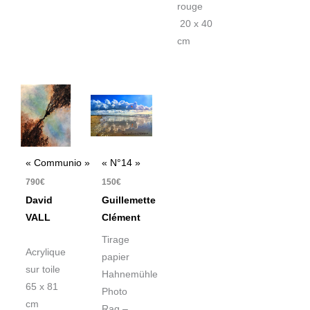
rouge
20 x 40
cm
« Communio »
« N°14 »
790
€
150
€
David
Guillemette
VALL
Clément
Tirage
Acrylique
papier
sur toile
Hahnemühle
65 x 81
Photo
cm
Rag –