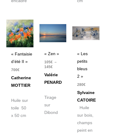
encadré
cm
Plage
de
prix :
105€
à
145€
« Zen »
« Les
« Fantaisie
petits
d’été II »
105
€
–
145
€
bleus
700
€
Valérie
2 »
Catherine
PENARD
280
€
MOTTIER
Sylvaine
Tirage
CATOIRE
Huile sur
sur
Huile
toile 50
Dibond
sur bois,
x 50 cm
champs
peint en