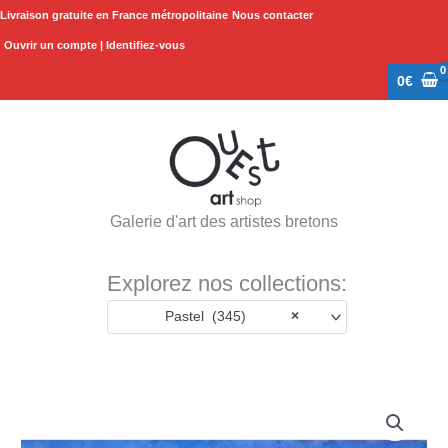
Aller
Livraison gratuite en France métropolitaine
Nous contacter
au
Ouvrir un compte | Identifiez-vous
contenu
0
€
Galerie d'art des artistes bretons
Explorez nos collections:
Pastel (345)
×
quantité
de