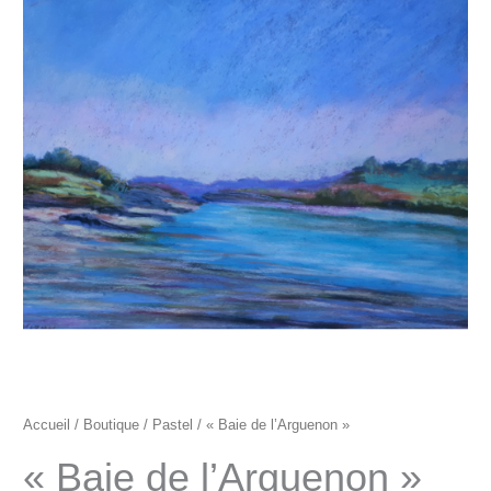
"Baie
de
l'Arguenon"
Accueil
/
Boutique
/
Pastel
/ « Baie de l’Arguenon »
« Baie de l’Arguenon »