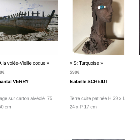
A la volée-Vieille coque »
« S: Turquoise »
0
€
590
€
antal VERRY
Isabelle SCHEIDT
rage sur carton alvéolé 75
Terre cuite patinée H 39 x L
50 cm
24 x P 17 cm