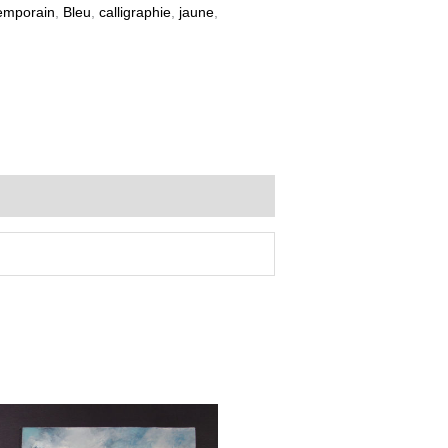
temporain
,
Bleu
,
calligraphie
,
jaune
,