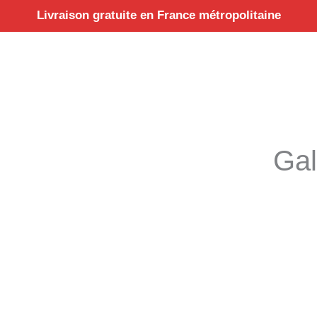
Aller
Livraison gratuite en France métropolitaine
au
contenu
Gal