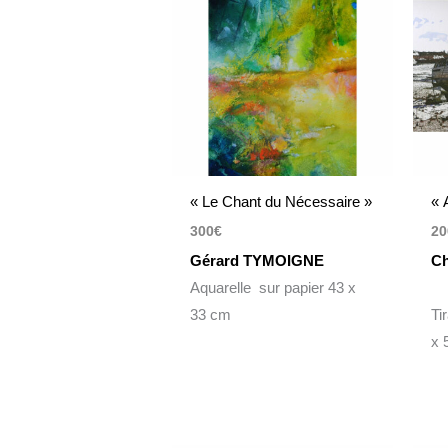
« Le Chant du Nécessaire »
« 
300
€
20
Gérard TYMOIGNE
Ch
Aquarelle sur papier 43 x
33 cm
Ti
x 