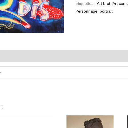
Étiquettes :
Art brut
,
Art con
Personnage
,
portrait
y
 :