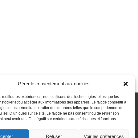
Gérer le consentement aux cookies
les meilleures expériences, nous utilisons des technologies telles que les
 stocker et/ou accéder aux informations des appareils. Le fait de consentir à
gies nous permettra de traiter des données telles que le comportement de
 passe perdu
Newsletter
Politique de cookies (UE)
 les ID uniques sur ce site. Le fait de ne pas consentir ou de retirer son
 peut avoir un effet négatif sur certaines caractéristiques et fonctions.
cepter
Refuser
Voir les préférences