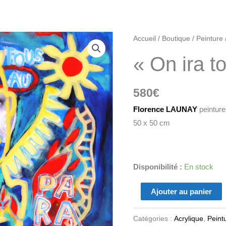
quantité
Accueil
/
Boutique
/
Peinture
de
« On ira t
"On
ira
580
€
tous
au
Florence LAUNAY
peinture
paradis"
50 x 50 cm
Disponibilité :
En stock
Ajouter au panier
Catégories :
Acrylique
,
Peint