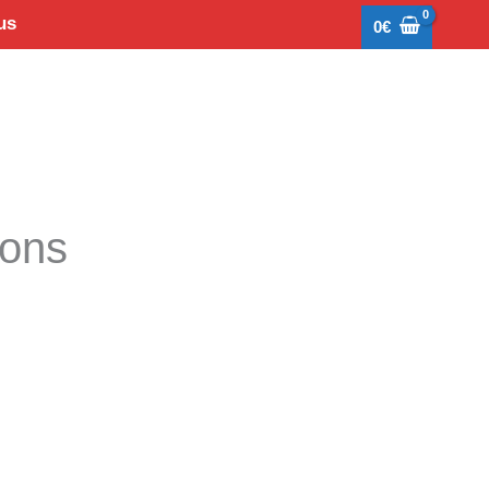
us
0
€
tons