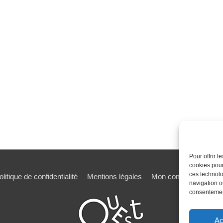
Pour offrir 
cookies pour
ces technolo
olitique de confidentialité
Mentions légales
Mon compte
Mot de
navigation ou
consentement
Ac