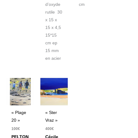
d’oxyde
cm
rutile 30
x 15 x
15 x 4,5
15*15
cm ep
15 mm
en acier
« Plage
« Ster
20 »
Vraz »
100
€
400
€
PELTON
Cécile