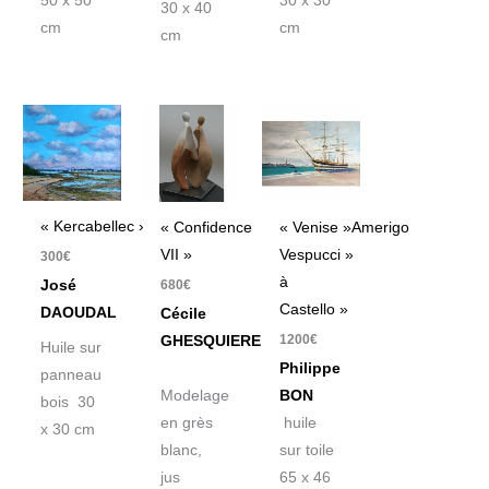
50 x 50
30 x 30
30 x 40
cm
cm
cm
« Kercabellec »
« Confidence
« Venise »Amerigo
VII »
Vespucci »
300
€
à
José
680
€
Castello »
DAOUDAL
Cécile
1200
€
GHESQUIERE
Huile sur
Philippe
panneau
Modelage
BON
bois 30
en grès
huile
x 30 cm
blanc,
sur toile
jus
65 x 46