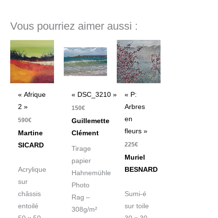
Vous pourriez aimer aussi :
« Afrique
« DSC_3210 »
« P:
2 »
Arbres
150
€
en
590
€
Guillemette
fleurs »
Martine
Clément
225
€
SICARD
Tirage
Muriel
papier
Acrylique
BESNARD
Hahnemühle
sur
Photo
châssis
Sumi-é
Rag –
entoilé
sur toile
308g/m²