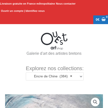
Aller
Livraison gratuite en France métropolitaine
Nous contacter
au
Ouvrir un compte | Identifiez-vous
contenu
0
€
Galerie d'art des artistes bretons
Explorez nos collections:
Encre de Chine (384)
×
quantité
de