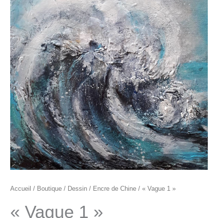
"Vague
1"
Accueil
/
Boutique
/
Dessin
/
Encre de Chine
/ « Vague 1 »
« Vague 1 »