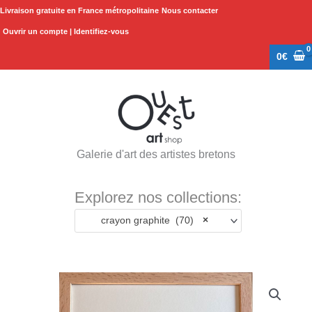
Aller
Livraison gratuite en France métropolitaine
Nous contacter
au
Ouvrir un compte | Identifiez-vous
contenu
0
€
Galerie d'art des artistes bretons
Explorez nos collections:
crayon graphite (70)
×
quantité
de