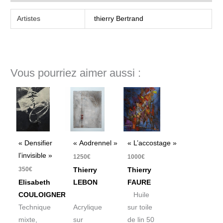
Artistes
thierry Bertrand
Vous pourriez aimer aussi :
« Densifier
« Aodrennel »
« L’accostage »
l’invisible »
1250
€
1000
€
350
€
Thierry
Thierry
Elisabeth
LEBON
FAURE
COULOIGNER
Huile
Technique
Acrylique
sur toile
mixte,
sur
de lin 50