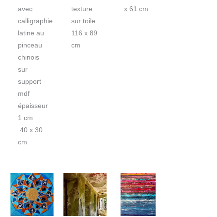
avec
texture
x 61 cm
calligraphie
sur toile
latine au
116 x 89
pinceau
cm
chinois
sur
support
mdf
épaisseur
1 cm
40 x 30
cm