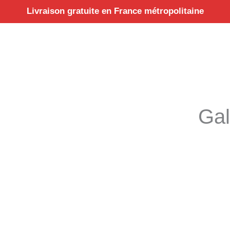
Aller
Livraison gratuite en France métropolitaine
au
contenu
Gal
Tri