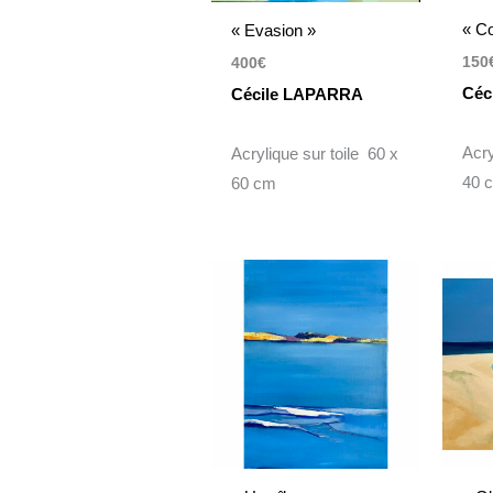
« C
« Evasion »
150
400
€
Céc
Cécile LAPARRA
Acry
Acrylique sur toile 60 x
40 
60 cm