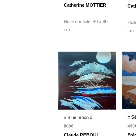
Catherine MOTTIER
Cat
Huile sur toile 40 x 80
Huil
cm
cm
« Sé
« Blue moon »
490
800
€
Fré
Claude REBOUL