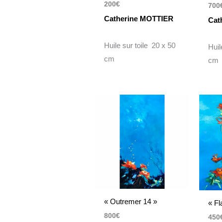
200
€
700
Catherine MOTTIER
Cat
Huile sur toile 20 x 50
Huil
cm
cm
« Outremer 14 »
« Fl
800
€
450