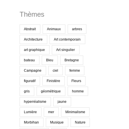
Thèmes
Abstrait
Animaux
arbres
Architecture
Art contemporain
art graphique
Art singulier
bateau
Bleu
Bretagne
Campagne
ciel
femme
figuratif
Finistère
Fleurs
gris
géométrique
homme
hyperréalisme
jaune
Lumière
mer
Minimalisme
Morbihan
Musique
Nature