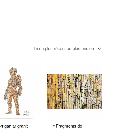
us
cent
us
cien
rrigan ar granit
« Fragments de