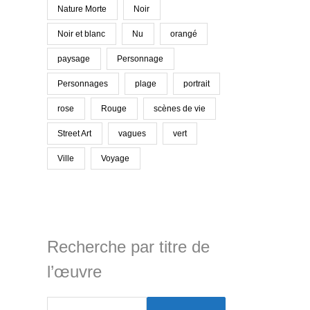
Nature Morte
Noir
Noir et blanc
Nu
orangé
paysage
Personnage
Personnages
plage
portrait
rose
Rouge
scènes de vie
Street Art
vagues
vert
Ville
Voyage
Recherche par titre de
l’œuvre