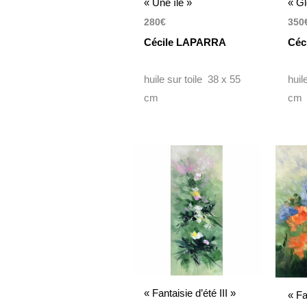
« Une île »
« Gl
280
€
350
Cécile LAPARRA
Céc
huile sur toile 38 x 55
huil
cm
cm
« Fantaisie d’été III »
« Fa