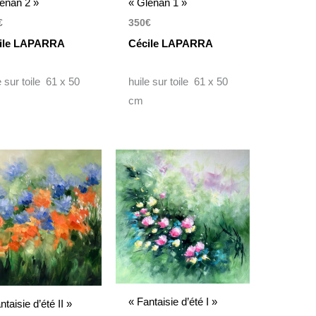
enan 2 »
« Glenan 1 »
€
350
€
ile LAPARRA
Cécile LAPARRA
e sur toile 61 x 50
huile sur toile 61 x 50
cm
« Fantaisie d’été I »
ntaisie d’été II »