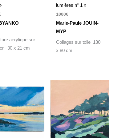
»
lumières n° 1 »
€
1000
€
BYANKO
Marie-Paule JOUIN-
MYP
ture acrylique sur
Collages sur toile 130
ier 30 x 21 cm
x 80 cm