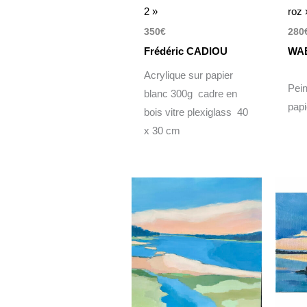
2 »
roz 
350
€
280
Frédéric CADIOU
WA
Acrylique sur papier
Pein
blanc 300g cadre en
pap
bois vitre plexiglass 40
x 30 cm