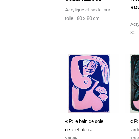
RO
Acrylique et pastel sur
toile 80 x 80 cm
Acry
30 
« P: le bain de soleil
« P:
rose et bleu »
jard
3000
€
120