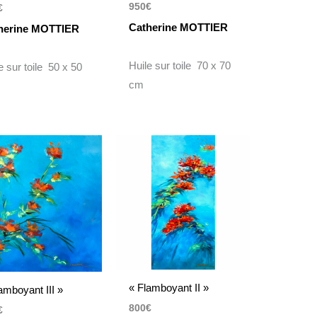
950
€
€
Catherine MOTTIER
herine MOTTIER
Huile sur toile 70 x 70
e sur toile 50 x 50
cm
« Flamboyant II »
amboyant III »
800
€
€