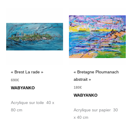
« Brest La rade »
« Bretagne Ploumanach
abstrait »
690
€
180
€
WABYANKO
WABYANKO
Acrylique sur toile 40 x
80 cm
Acrylique sur papier 30
x 40 cm