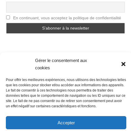
En continuant, vous acceptez la politique de confidentialité
Gérer le consentement aux
cookies
Nous contacter
Conditions Générales de Ventes
Pour offrir les meilleures expériences, nous utilisons des technologies telles
Politique de confidentialité
Mentions légales
Mon compte
que les cookies pour stocker et/ou accéder aux informations des appareils.
Mot de passe perdu
Newsletter
Politique de cookies (UE)
Le fait de consentir à ces technologies nous permettra de traiter des
données telles que le comportement de navigation ou les ID uniques sur ce
site. Le fait de ne pas consentir ou de retirer son consentement peut avoir
un effet négatif sur certaines caractéristiques et fonctions.
Accepter