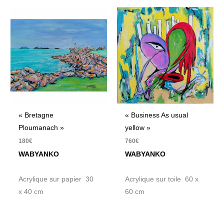
« Bretagne
« Business As usual
Ploumanach »
yellow »
180
€
760
€
WABYANKO
WABYANKO
Acrylique sur papier 30
Acrylique sur toile 60 x
x 40 cm
60 cm