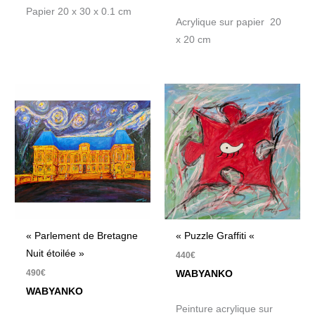
Papier 20 x 30 x 0.1 cm
Acrylique sur papier 20
x 20 cm
« Parlement de Bretagne
« Puzzle Graffiti «
Nuit étoilée »
440
€
490
€
WABYANKO
WABYANKO
Peinture acrylique sur