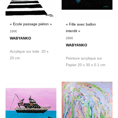
« Ecole passage piéton »
« Fille avec ballon
interdit «
100
€
WABYANKO
280
€
WABYANKO
Acrylique sur toile 20 x
20 cm
Peinture acrylique sur
Papier 20 x 30 x 0.1 cm