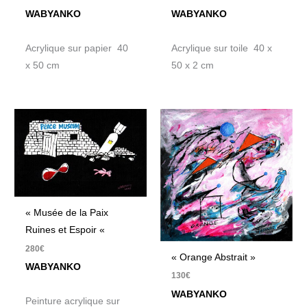
WABYANKO
WABYANKO
Acrylique sur papier 40
Acrylique sur toile 40 x
x 50 cm
50 x 2 cm
« Musée de la Paix
Ruines et Espoir «
280
€
« Orange Abstrait »
WABYANKO
130
€
WABYANKO
Peinture acrylique sur