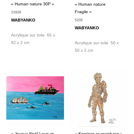
« Human nature 30P »
« Human nature
Fragile »
1560
€
520
€
WABYANKO
WABYANKO
Acrylique sur toile 65 x
92 x 2 cm
Acrylique sur toile 50 x
50 x 2 cm
« Joyeux Noël Loup et
« Korrigan ar granit roz »