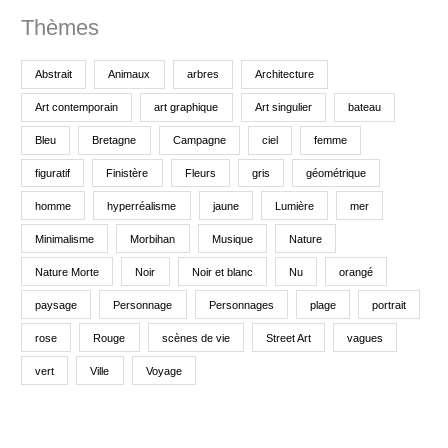
Thèmes
:
Abstrait
Animaux
arbres
Architecture
Art contemporain
art graphique
Art singulier
bateau
Bleu
Bretagne
Campagne
ciel
femme
figuratif
Finistère
Fleurs
gris
géométrique
homme
hyperréalisme
jaune
Lumière
mer
Minimalisme
Morbihan
Musique
Nature
Nature Morte
Noir
Noir et blanc
Nu
orangé
paysage
Personnage
Personnages
plage
portrait
rose
Rouge
scènes de vie
Street Art
vagues
vert
Ville
Voyage