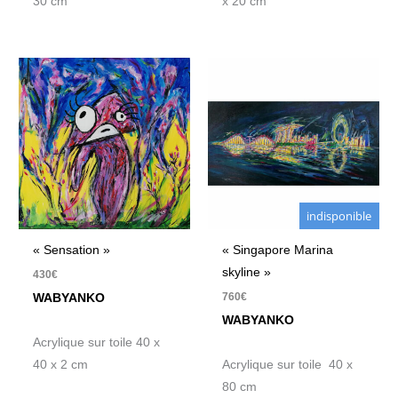
30 cm
x 20 cm
indisponible
« Sensation »
« Singapore Marina
skyline »
430
€
760
€
WABYANKO
WABYANKO
Acrylique sur toile 40 x
40 x 2 cm
Acrylique sur toile 40 x
80 cm