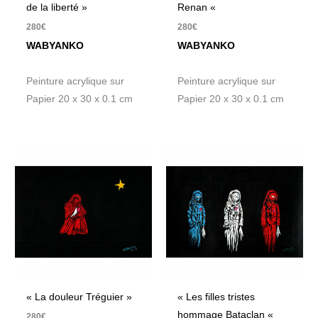
de la liberté »
Renan «
280
€
280
€
WABYANKO
WABYANKO
Peinture acrylique sur
Peinture acrylique sur
Papier 20 x 30 x 0.1 cm
Papier 20 x 30 x 0.1 cm
« La douleur Tréguier »
« Les filles tristes
hommage Bataclan «
280
€