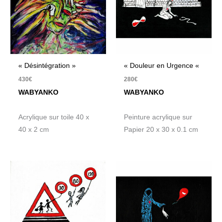
« Désintégration »
« Douleur en Urgence «
430
€
280
€
WABYANKO
WABYANKO
Acrylique sur toile 40 x
Peinture acrylique sur
40 x 2 cm
Papier 20 x 30 x 0.1 cm