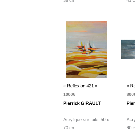
38 cm
41 
« Reflexion 421 »
« Re
1000
€
800
Pierrick GIRAULT
Pie
Acrylique sur toile 50 x
Acry
70 cm
90 