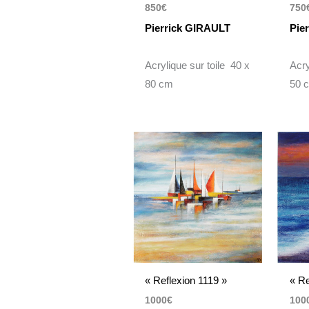
850
€
750
Pierrick GIRAULT
Pie
Acrylique sur toile 40 x
Acry
80 cm
50 
« Reflexion 1119 »
« Re
1000
€
100