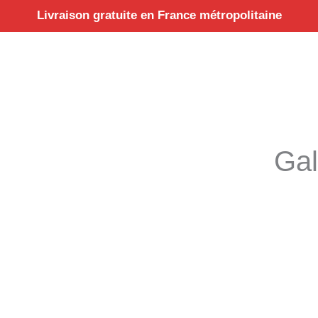
Aller
Livraison gratuite en France métropolitaine
au
contenu
Gal