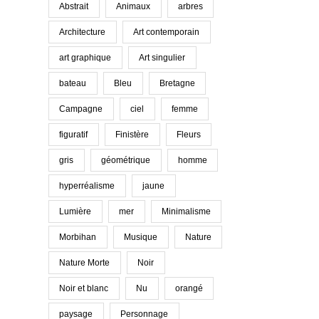
Abstrait
Animaux
arbres
Architecture
Art contemporain
art graphique
Art singulier
bateau
Bleu
Bretagne
Campagne
ciel
femme
figuratif
Finistère
Fleurs
gris
géométrique
homme
hyperréalisme
jaune
Lumière
mer
Minimalisme
Morbihan
Musique
Nature
Nature Morte
Noir
Noir et blanc
Nu
orangé
paysage
Personnage