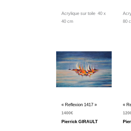
Acrylique sur toile 40 x
Acry
40 cm
80 
« Reflexion 1417 »
« Re
1400
€
120
Pierrick GIRAULT
Pie