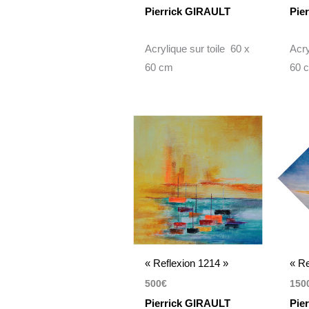
Pierrick GIRAULT
Pie
Acrylique sur toile 60 x
Acry
60 cm
60 
« Reflexion 1214 »
« Re
500
€
150
Pierrick GIRAULT
Pie