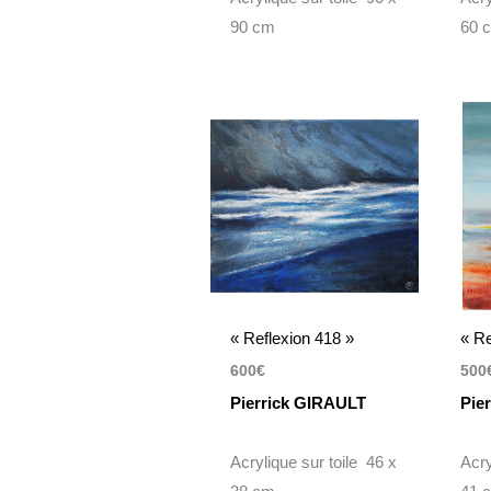
90 cm
60 
« Reflexion 418 »
« Re
600
€
500
Pierrick GIRAULT
Pie
Acrylique sur toile 46 x
Acry