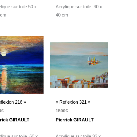
lique sur toile 50 x
Acrylique sur toile 40 x
 cm
40 cm
flexion 216 »
« Reflexion 321 »
0
€
1500
€
rrick GIRAULT
Pierrick GIRAULT
lique sur toile 60 x
Acrylique sur toile 92 x