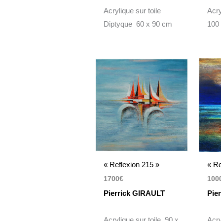
Acrylique sur toile
Acry
Diptyque 60 x 90 cm
100
« Reflexion 215 »
« Re
1700
€
100
Pierrick GIRAULT
Pie
Acrylique sur toile 90 x
Acry