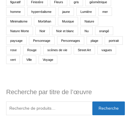
figuratif
Finistère
Fleurs
gris
géométrique
homme
hyperréalisme
jaune
Lumière
mer
Minimalisme
Morbihan
Musique
Nature
Nature Morte
Noir
Noir et blanc
Nu
orangé
paysage
Personnage
Personnages
plage
portrait
rose
Rouge
scènes de vie
Street Art
vagues
vert
Ville
Voyage
Recherche par titre de l’œuvre
Recherche