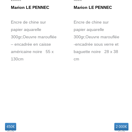
Marion LE PENNEC
Marion LE PENNEC
Encre de chine sur
Encre de chine sur
papier aquarelle
papier aquarelle
300gr,Oeuvre marouflée
300gr,Oeuvre marouflée
– encadrée en caisse
-encadrée sous verre et
américaine noire 55 x
baguette noire 28 x 38
130cm
cm
R
e
450€
2 000€
c