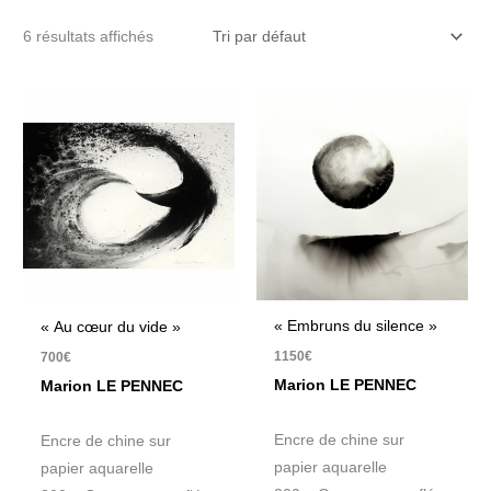
6 résultats affichés
« Embruns du silence »
« Au cœur du vide »
1150
€
700
€
Marion LE PENNEC
Marion LE PENNEC
Encre de chine sur
Encre de chine sur
papier aquarelle
papier aquarelle