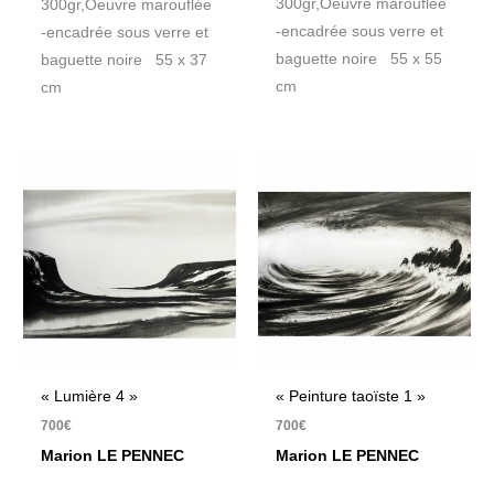
300gr,Oeuvre marouflée
300gr,Oeuvre marouflée
-encadrée sous verre et
-encadrée sous verre et
baguette noire 55 x 55
baguette noire 55 x 37
cm
cm
« Lumière 4 »
« Peinture taoïste 1 »
700
€
700
€
Marion LE PENNEC
Marion LE PENNEC