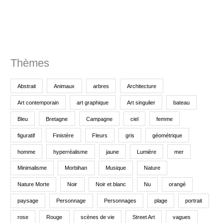
o
u
r
Thèmes
:
Abstrait
Animaux
arbres
Architecture
Art contemporain
art graphique
Art singulier
bateau
Bleu
Bretagne
Campagne
ciel
femme
figuratif
Finistère
Fleurs
gris
géométrique
homme
hyperréalisme
jaune
Lumière
mer
Minimalisme
Morbihan
Musique
Nature
Nature Morte
Noir
Noir et blanc
Nu
orangé
paysage
Personnage
Personnages
plage
portrait
rose
Rouge
scènes de vie
Street Art
vagues