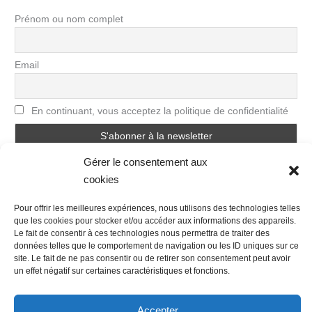
Prénom ou nom complet
Email
En continuant, vous acceptez la politique de confidentialité
Gérer le consentement aux
cookies
Pour offrir les meilleures expériences, nous utilisons des technologies telles
que les cookies pour stocker et/ou accéder aux informations des appareils.
Le fait de consentir à ces technologies nous permettra de traiter des
Nous contacter
Conditions Générales de Ventes
données telles que le comportement de navigation ou les ID uniques sur ce
site. Le fait de ne pas consentir ou de retirer son consentement peut avoir
Politique de confidentialité
Mentions légales
Mon compte
un effet négatif sur certaines caractéristiques et fonctions.
Mot de passe perdu
Newsletter
Politique de cookies (UE)
Accepter