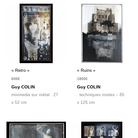
« Retro »
« Ruins »
600
€
1800
€
Guy COLIN
Guy COLIN
mixmedia sur métal 27
techniques mixtes – 85
x 52 cm
x 125 cm