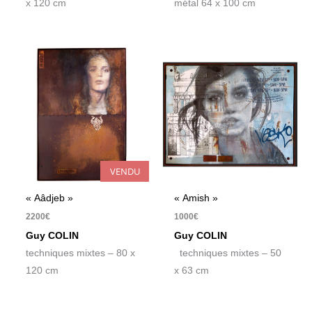
x 120 cm
métal 64 x 100 cm
VENDU
« Aâdjeb »
« Amish »
2200
€
1000
€
Guy COLIN
Guy COLIN
techniques mixtes – 80 x
techniques mixtes – 50
120 cm
x 63 cm