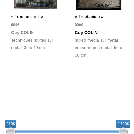
« Treetanium 2 »
« Treetanium »
800
€
800
€
Guy COLIN
Guy COLIN
Techniques mixtes sur
mixed media sur métal
métal 30 x 40 cm
encadrement métal 50 x
60 cm
R
e
260€
2 500€
c