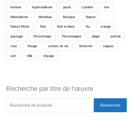
homme
hyperréalisme
jaune
Lumière
mer
Minimalisme
Morbihan
Musique
Nature
Nature Morte
Noir
Noir et blanc
Nu
orangé
paysage
Personnage
Personnages
plage
portrait
rose
Rouge
scènes de vie
Street Art
vagues
vert
Ville
Voyage
Recherche par titre de l’œuvre
Recherche