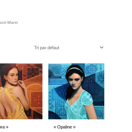
Mont-Marin
ra »
« Opaline »