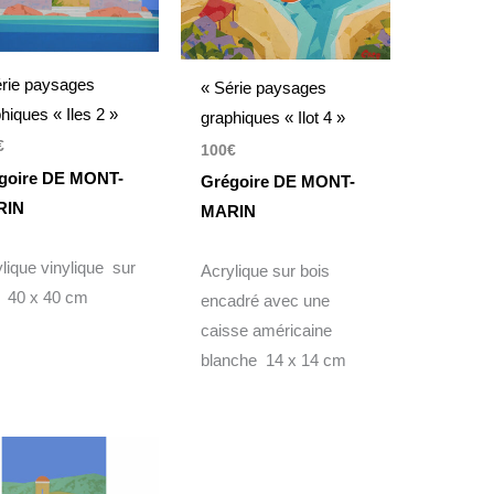
érie paysages
« Série paysages
hiques « Iles 2 »
graphiques « Ilot 4 »
€
100
€
goire DE MONT-
Grégoire DE MONT-
RIN
MARIN
lique vinylique sur
Acrylique sur bois
s 40 x 40 cm
encadré avec une
caisse américaine
blanche 14 x 14 cm