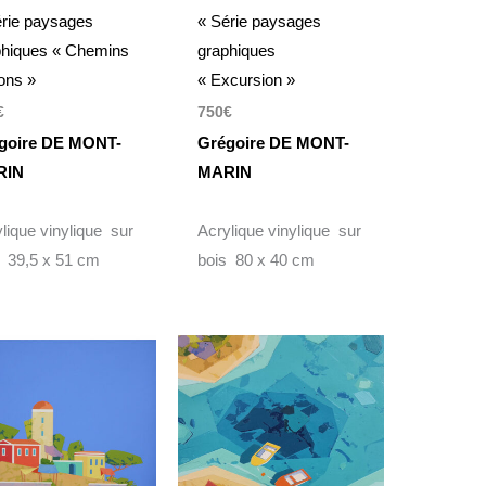
érie paysages
« Série paysages
phiques « Chemins
graphiques
ons »
« Excursion »
€
750
€
goire DE MONT-
Grégoire DE MONT-
RIN
MARIN
lique vinylique sur
Acrylique vinylique sur
s 39,5 x 51 cm
bois 80 x 40 cm