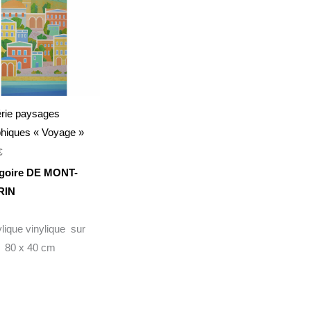
érie paysages
phiques « Voyage »
€
goire DE MONT-
RIN
lique vinylique sur
s 80 x 40 cm