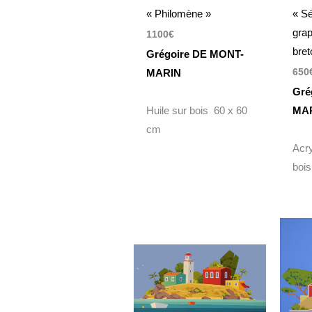
« Philomène »
« S
gra
1100
€
bret
Grégoire DE MONT-
650
MARIN
Gré
Huile sur bois 60 x 60
MA
cm
Acry
boi