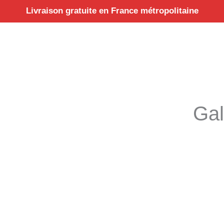
Aller
Livraison gratuite en France métropolitaine
au
contenu
Gal