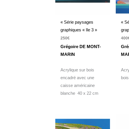
« Série paysages
« S
graphiques « Ile 3 »
grap
250
€
400
Grégoire DE MONT-
Gré
MARIN
MA
Acrylique sur bois
Acry
encadré avec une
boi
caisse américaine
blanche 40 x 22 cm