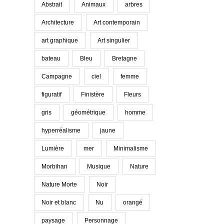
Abstrait
Animaux
arbres
Architecture
Art contemporain
art graphique
Art singulier
bateau
Bleu
Bretagne
Campagne
ciel
femme
figuratif
Finistère
Fleurs
gris
géométrique
homme
hyperréalisme
jaune
Lumière
mer
Minimalisme
Morbihan
Musique
Nature
Nature Morte
Noir
Noir et blanc
Nu
orangé
paysage
Personnage