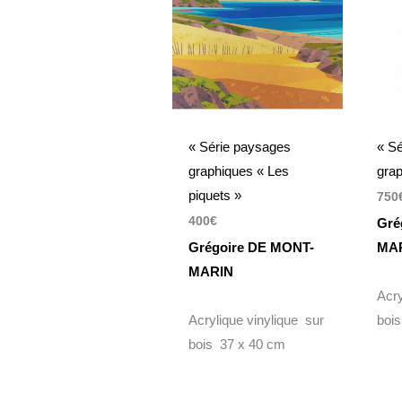
« Série paysages
« S
graphiques « Les
gra
piquets »
750
400
€
Gré
Grégoire DE MONT-
MA
MARIN
Acry
Acrylique vinylique sur
boi
bois 37 x 40 cm