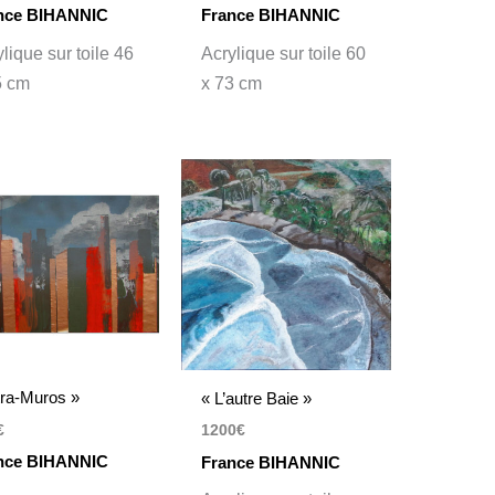
nce BIHANNIC
France BIHANNIC
lique sur toile 46
Acrylique sur toile 60
5 cm
x 73 cm
tra-Muros »
« L’autre Baie »
€
1200
€
nce BIHANNIC
France BIHANNIC