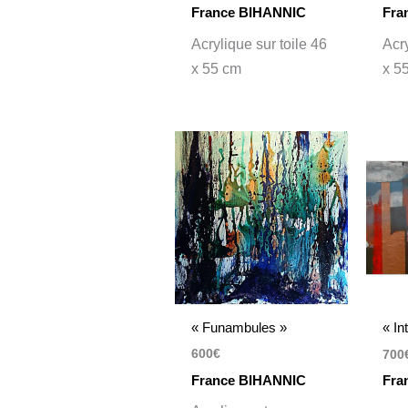
France BIHANNIC
Fra
Acrylique sur toile 46
Acry
x 55 cm
x 5
« Funambules »
« In
600
€
700
France BIHANNIC
Fra