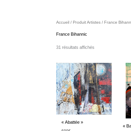
Accueil
/ Produit Artistes / France Bihann
France Bihannic
31 résultats affichés
« Abattée »
« B
600
€