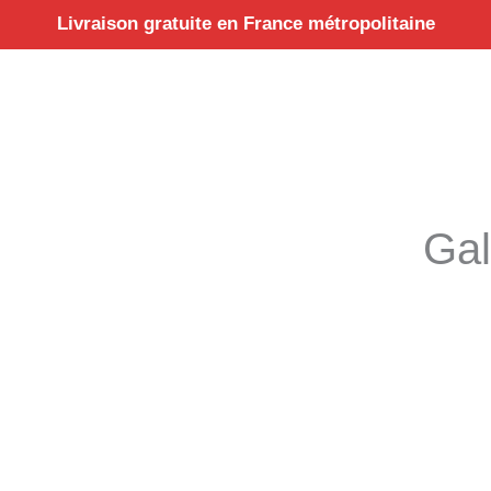
Aller
Livraison gratuite en France métropolitaine
au
contenu
Gal