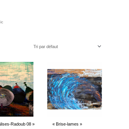
ic
alises-Radoub 08 »
« Brise-lames »