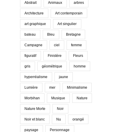
Abstrait
Animaux
arbres
Architecture
Art contemporain
art graphique
Art singulier
bateau
Bleu
Bretagne
Campagne
ciel
femme
figuratif
Finistère
Fleurs
gris
géométrique
homme
hyperréalisme
jaune
Lumière
mer
Minimalisme
Morbihan
Musique
Nature
Nature Morte
Noir
Noir et blanc
Nu
orangé
paysage
Personnage