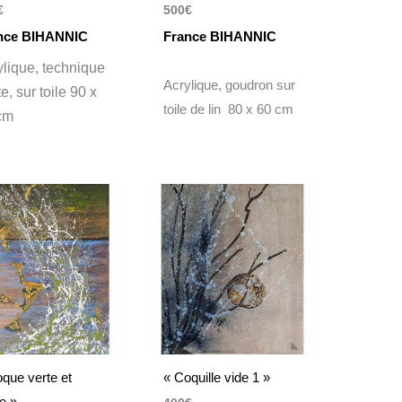
€
500
€
nce BIHANNIC
France BIHANNIC
ylique, technique
Acrylique, goudron sur
e, sur toile 90 x
toile de lin 80 x 60 cm
cm
que verte et
« Coquille vide 1 »
e »