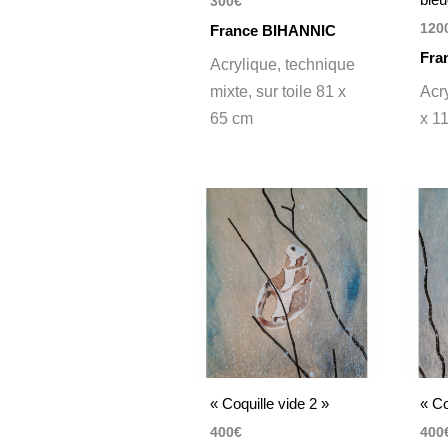
300
€
120
France BIHANNIC
Fra
Acrylique, technique
mixte, sur toile
81 x
Acry
65 cm
x 1
« Coquille vide 2 »
« Co
400
€
400