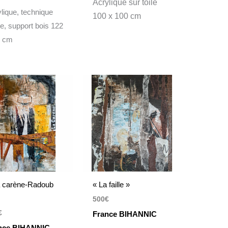
Acrylique sur toile
lique, technique
100 x 100 cm
e, support bois 122
0 cm
a carène-Radoub
« La faille »
500
€
€
France BIHANNIC
nce BIHANNIC