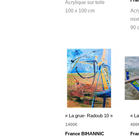
Acrylique sur toile
100 x 100 cm
Acr
mixt
90 
« La grue- Radoub 10 »
« La
1400
€
400
France BIHANNIC
Fra