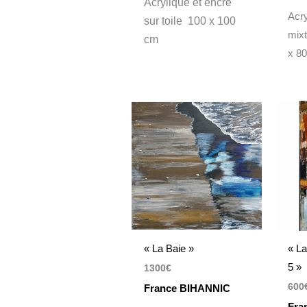
Acrylique et encre
Acry
sur toile 100 x 100
mixt
cm
x 8
« La Baie »
« L
5 »
1300
€
600
France BIHANNIC
Fra