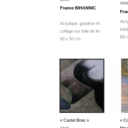
400
France BIHANNIC
Fra
Acr
Acrylique, goudron et
mixt
collage sur toile de lin
60 
50 x 50 cm
« Castel Bras »
« Co
bleu