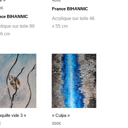
400
€
0
€
France BIHANNIC
nce BIHANNIC
Acrylique sur toile 46
lique sur toile 89
x 55 cm
16 cm
quille vide 3 »
« Culpa »
€
500
€