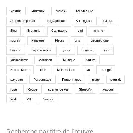
Abstrait
Animaux
arbres
Architecture
Art contemporain
art graphique
Art singulier
bateau
Bleu
Bretagne
Campagne
ciel
femme
figuratif
Finistère
Fleurs
gris
géométrique
homme
hyperréalisme
jaune
Lumière
mer
Minimalisme
Morbihan
Musique
Nature
Nature Morte
Noir
Noir et blanc
Nu
orangé
paysage
Personnage
Personnages
plage
portrait
rose
Rouge
scènes de vie
Street Art
vagues
vert
Ville
Voyage
Recherche par titre de l’œuvre