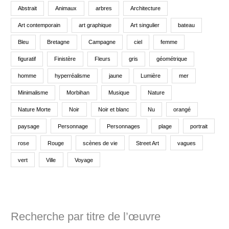
Abstrait
Animaux
arbres
Architecture
Art contemporain
art graphique
Art singulier
bateau
Bleu
Bretagne
Campagne
ciel
femme
figuratif
Finistère
Fleurs
gris
géométrique
homme
hyperréalisme
jaune
Lumière
mer
Minimalisme
Morbihan
Musique
Nature
Nature Morte
Noir
Noir et blanc
Nu
orangé
paysage
Personnage
Personnages
plage
portrait
rose
Rouge
scènes de vie
Street Art
vagues
vert
Ville
Voyage
Recherche par titre de l’œuvre