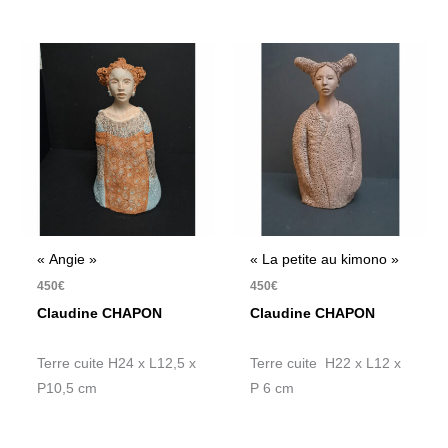
« Angie »
« La petite au kimono »
450
€
450
€
Claudine CHAPON
Claudine CHAPON
Terre cuite H24 x L12,5 x
Terre cuite H22 x L12 x
P10,5 cm
P 6 cm