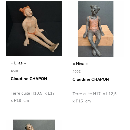
« Lilas »
« Nina »
450
€
400
€
Claudine CHAPON
Claudine CHAPON
Terre cuite H18,5 x L17
Terre cuite H17 x L12,5
x P19 cm
x P15 cm