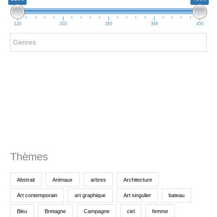
c
h
120
203
285
368
450
e
r
c
h
e
p
o
u
r
Thèmes
:
Abstrait
Animaux
arbres
Architecture
Art contemporain
art graphique
Art singulier
bateau
Bleu
Bretagne
Campagne
ciel
femme