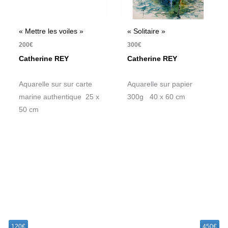
« Mettre les voiles »
« Solitaire »
200
€
300
€
Catherine REY
Catherine REY
Aquarelle sur sur carte
Aquarelle sur papier
marine authentique 25 x
300g 40 x 60 cm
50 cm
R
e
120€
450€