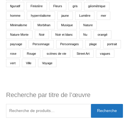
figuratif
Finistère
Fleurs
gris
géométrique
homme
hyperréalisme
jaune
Lumière
mer
Minimalisme
Morbihan
Musique
Nature
Nature Morte
Noir
Noir et blanc
Nu
orangé
paysage
Personnage
Personnages
plage
portrait
rose
Rouge
scènes de vie
Street Art
vagues
vert
Ville
Voyage
Recherche par titre de l’œuvre
Recherche