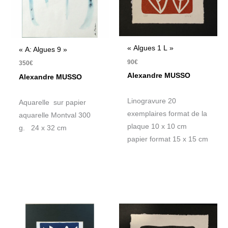
« Algues 1 L »
« A: Algues 9 »
90
€
350
€
Alexandre MUSSO
Alexandre MUSSO
Linogravure 20
Aquarelle sur papier
exemplaires format de la
aquarelle Montval 300
plaque 10 x 10 cm
g. 24 x 32 cm
papier format 15 x 15 cm