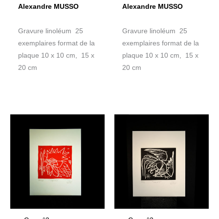
Alexandre MUSSO
Alexandre MUSSO
Gravure linoléum 25
Gravure linoléum 25
exemplaires format de la
exemplaires format de la
plaque 10 x 10 cm, 15 x
plaque 10 x 10 cm, 15 x
20 cm
20 cm