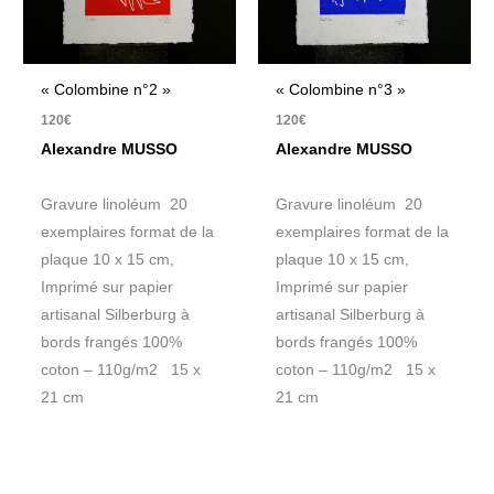
« Colombine n°2 »
« Colombine n°3 »
120
€
120
€
Alexandre MUSSO
Alexandre MUSSO
Gravure linoléum 20
Gravure linoléum 20
exemplaires format de la
exemplaires format de la
plaque 10 x 15 cm,
plaque 10 x 15 cm,
Imprimé sur papier
Imprimé sur papier
artisanal Silberburg à
artisanal Silberburg à
bords frangés 100%
bords frangés 100%
coton – 110g/m2 15 x
coton – 110g/m2 15 x
21 cm
21 cm