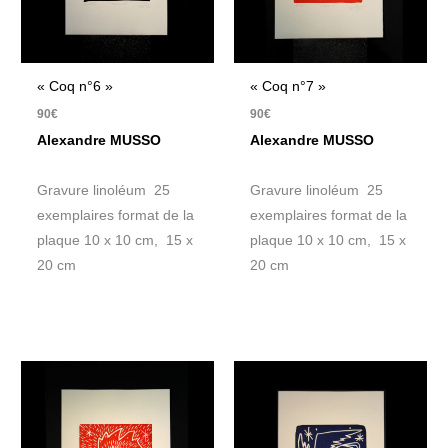
« Coq n°6 »
« Coq n°7 »
90
€
90
€
Alexandre MUSSO
Alexandre MUSSO
Gravure linoléum 25
Gravure linoléum 25
exemplaires format de la
exemplaires format de la
plaque 10 x 10 cm, 15 x
plaque 10 x 10 cm, 15 x
20 cm
20 cm