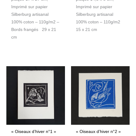
Imprimé sur papier
Imprimé sur papier
Silberburg artisanal
Silberburg artisanal
100% coton – 110g/m2 –
100% coton – 110g/m2
Bords frangés 29 x 21
15 x 21 cm
cm
« Oiseaux d’hiver n°1 »
« Oiseaux d’hiver n°2 »