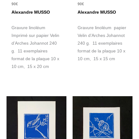
90
€
90
€
Alexandre MUSSO
Alexandre MUSSO
Gravure linoléum
Gravure linoléum papier
Imprimé sur papier Velin
Velin d’Arches Johannot
d’Arches Johannot 240
240 g. 11 exemplaires
g. 11 exemplaires
format de la plaque 10 x
format de la plaque 10 x
10 cm, 15 x 15 cm
10 cm, 15 x 20 cm