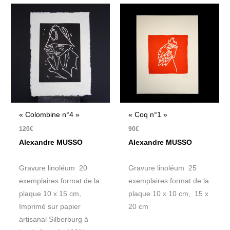
« Colombine n°4 »
« Coq n°1 »
120
€
90
€
Alexandre MUSSO
Alexandre MUSSO
Gravure linoléum 20
Gravure linoléum 25
exemplaires format de la
exemplaires format de la
plaque 10 x 15 cm,
plaque 10 x 10 cm, 15 x
Imprimé sur papier
20 cm
artisanal Silberburg à