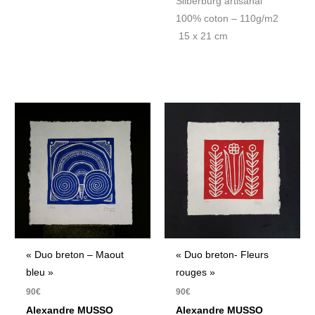
Silberburg artisanal
100% coton – 110g/m2
15 x 21 cm
« Duo breton – Maout
« Duo breton- Fleurs
bleu »
rouges »
90
€
90
€
Alexandre MUSSO
Alexandre MUSSO