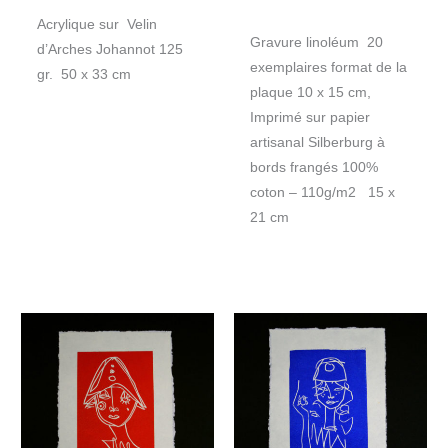
Acrylique sur Velin
Gravure linoléum 20
d’Arches Johannot 125
exemplaires format de la
gr. 50 x 33 cm
plaque 10 x 15 cm,
Imprimé sur papier
artisanal Silberburg à
bords frangés 100%
coton – 110g/m2 15 x
21 cm