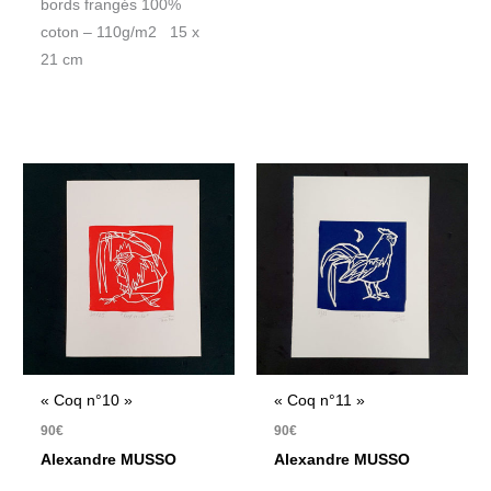
bords frangés 100%
coton – 110g/m2 15 x
21 cm
« Coq n°10 »
« Coq n°11 »
90
€
90
€
Alexandre MUSSO
Alexandre MUSSO