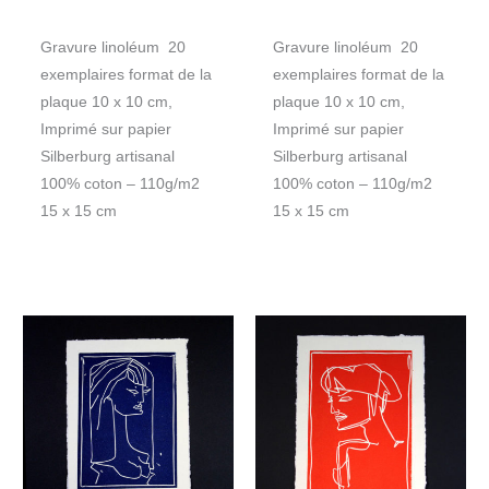
Gravure linoléum 20
Gravure linoléum 20
exemplaires format de la
exemplaires format de la
plaque 10 x 10 cm,
plaque 10 x 10 cm,
Imprimé sur papier
Imprimé sur papier
Silberburg artisanal
Silberburg artisanal
100% coton – 110g/m2
100% coton – 110g/m2
15 x 15 cm
15 x 15 cm