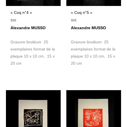
« Coq n°4 »
« Coq n°5 »
90
€
90
€
Alexandre MUSSO
Alexandre MUSSO
Gravure linoléum 25
Gravure linoléum 25
exemplaires format de la
exemplaires format de la
plaque 10 x 10 cm, 15 x
plaque 10 x 10 cm, 15 x
20 cm
20 cm