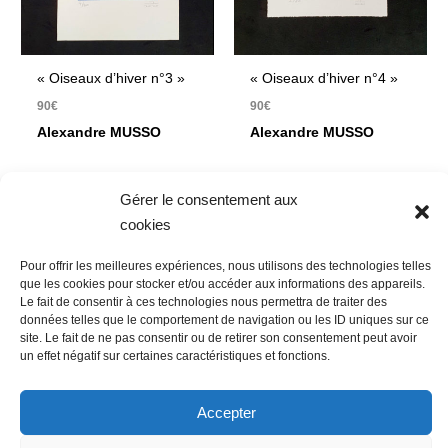
« Oiseaux d’hiver n°3 »
« Oiseaux d’hiver n°4 »
90
€
90
€
Alexandre MUSSO
Alexandre MUSSO
Gravure linoléum
Gravure linoléum papier
Gérer le consentement aux
Imprimé sur papier
Velin d’Arches Johannot
cookies
gravure Fabriano Tiepolo
240 g. 20 exemplaires
100 % coton – 130 g.201
format de la plaque 10 x
Pour offrir les meilleures expériences, nous utilisons des technologies telles
exemplaires format de la
10 cm, 15 x 15 cm
que les cookies pour stocker et/ou accéder aux informations des appareils.
Le fait de consentir à ces technologies nous permettra de traiter des
plaque 10 x 10 cm, 15 x
données telles que le comportement de navigation ou les ID uniques sur ce
20 cm
site. Le fait de ne pas consentir ou de retirer son consentement peut avoir
un effet négatif sur certaines caractéristiques et fonctions.
Accepter