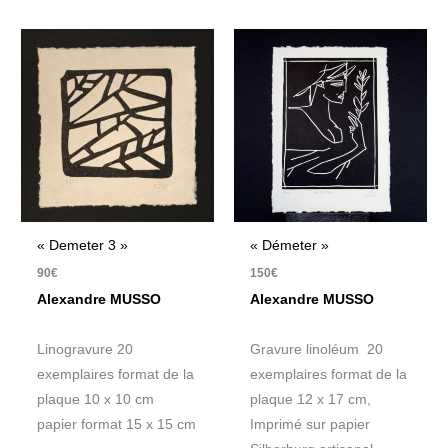
« Demeter 3 »
« Démeter »
90
€
150
€
Alexandre MUSSO
Alexandre MUSSO
Linogravure 20
Gravure linoléum 20
exemplaires format de la
exemplaires format de la
plaque 10 x 10 cm
plaque 12 x 17 cm,
papier format 15 x 15 cm
Imprimé sur papier