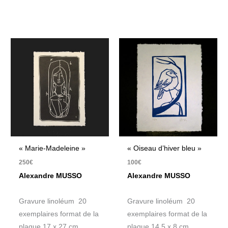
« Marie-Madeleine »
« Oiseau d’hiver bleu »
250
€
100
€
Alexandre MUSSO
Alexandre MUSSO
Gravure linoléum 20
Gravure linoléum 20
exemplaires format de la
exemplaires format de la
plaque 17 x 27 cm,
plaque 14,5 x 8 cm,