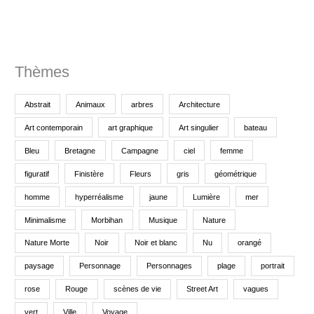
p
o
u
r
Thèmes
:
Abstrait
Animaux
arbres
Architecture
Art contemporain
art graphique
Art singulier
bateau
Bleu
Bretagne
Campagne
ciel
femme
figuratif
Finistère
Fleurs
gris
géométrique
homme
hyperréalisme
jaune
Lumière
mer
Minimalisme
Morbihan
Musique
Nature
Nature Morte
Noir
Noir et blanc
Nu
orangé
paysage
Personnage
Personnages
plage
portrait
rose
Rouge
scènes de vie
Street Art
vagues
vert
Ville
Voyage