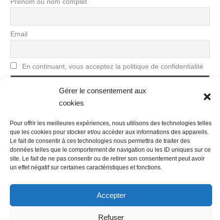
Prénom ou nom complet
Email
En continuant, vous acceptez la politique de confidentialité
Gérer le consentement aux
cookies
Pour offrir les meilleures expériences, nous utilisons des technologies telles
que les cookies pour stocker et/ou accéder aux informations des appareils.
Le fait de consentir à ces technologies nous permettra de traiter des
données telles que le comportement de navigation ou les ID uniques sur ce
site. Le fait de ne pas consentir ou de retirer son consentement peut avoir
Nous contacter
Conditions Générales de Ventes
un effet négatif sur certaines caractéristiques et fonctions.
Politique de confidentialité
Mentions légales
Mon compte
Mot de passe perdu
Newsletter
Politique de cookies (UE)
Accepter
Refuser