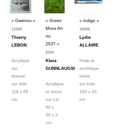
« Gwenou »
« Green
« Indigo »
Moss Art
1250
€
1500
€
no.
Thierry
Lydie
2537 »
LEBON
ALLAIRE
650
€
Acrylique
Klara
Huile et
sur
GUNNLAUGSDOTTIR
technique
texture
mixte
sur toile
Acrylique
sur toile
116 x 89
et encre
150 x 50
cm
sur Lin
cm
40 x
30 x 2
cm