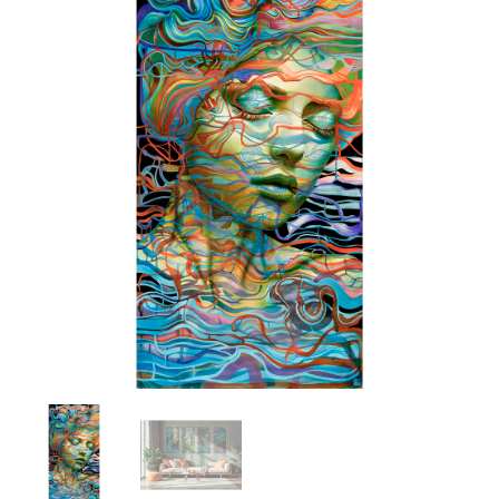
prix :
"Téthys"
580€
à
880€