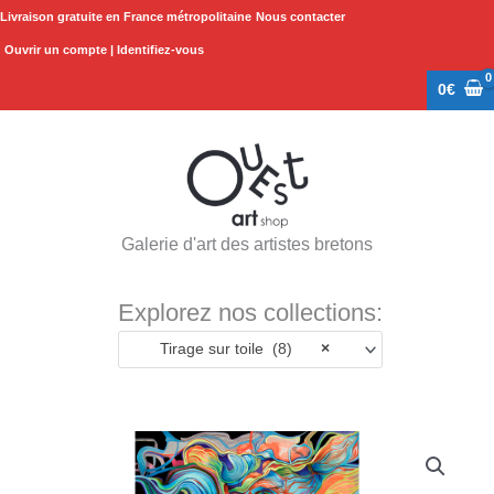
Aller
Livraison gratuite en France métropolitaine
Nous contacter
au
Ouvrir un compte | Identifiez-vous
contenu
0
€
Galerie d'art des artistes bretons
Explorez nos collections:
Tirage sur toile (8)
×
Plage
quantité
de
de