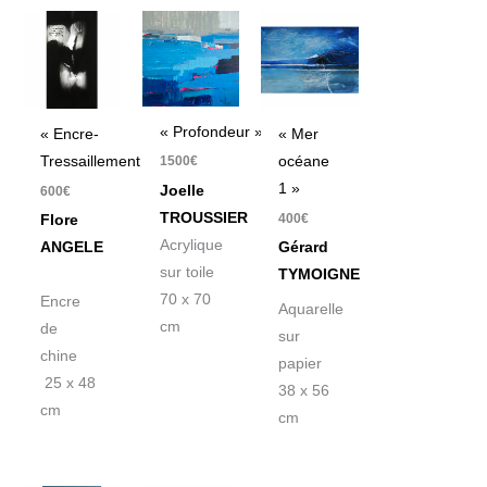
« Profondeur »
« Encre-
« Mer
Tressaillement »
océane
1500
€
1 »
Joelle
600
€
TROUSSIER
400
€
Flore
Acrylique
ANGELE
Gérard
sur toile
TYMOIGNE
70 x 70
Encre
Aquarelle
cm
de
sur
chine
papier
25 x 48
38 x 56
cm
cm