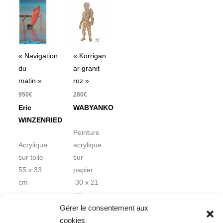
« Navigation
« Korrigan
du
ar granit
matin »
roz »
950
€
280
€
Eric
WABYANKO
WINZENRIED
Peinture
Acrylique
acrylique
sur toile
sur
55 x 33
papier
cm
30 x 21
cm
Gérer le consentement aux
cookies