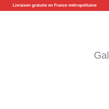
Aller
Livraison gratuite en France métropolitaine
au
contenu
Gal