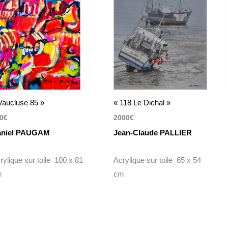
Vaucluse 85 »
« 118 Le Dichal »
0
€
2000
€
aniel PAUGAM
Jean-Claude PALLIER
rylique sur toile 100 x 81
Acrylique sur toile 65 x 54
m
cm