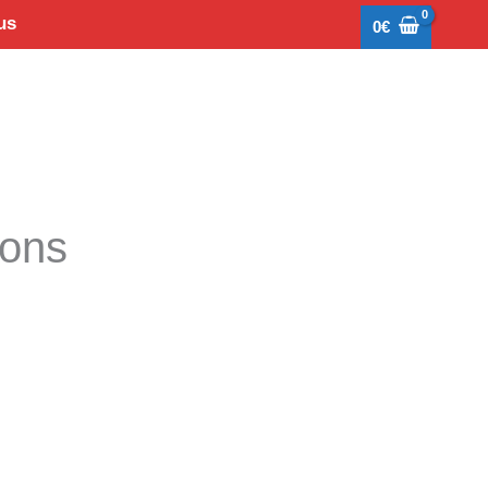
us
0
€
tons