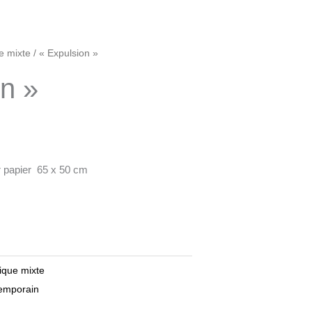
e mixte
/ « Expulsion »
n »
r papier 65 x 50 cm
ique mixte
temporain