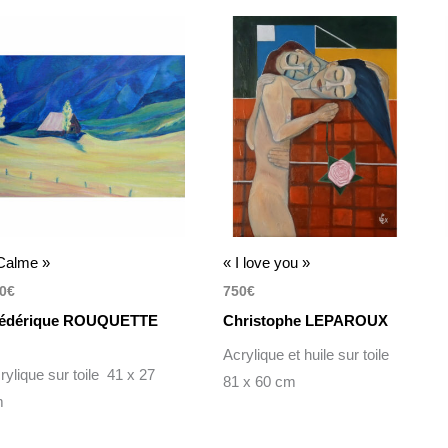
Calme »
« I love you »
0
€
750
€
rédérique ROUQUETTE
Christophe LEPAROUX
Acrylique et huile sur toile
rylique sur toile 41 x 27
81 x 60 cm
m