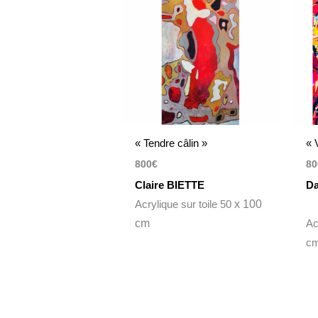
« Tendre câlin »
« 
800
€
80
Claire BIETTE
D
Acrylique sur toile 50
x 100
cm
Ac
c