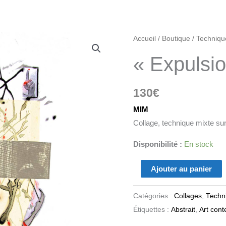
quantité
Accueil
/
Boutique
/
Techniqu
de
« Expulsio
"Expulsion"
130
€
MIM
Collage, technique mixte su
Disponibilité :
En stock
Ajouter au panier
Catégories :
Collages
,
Techn
Étiquettes :
Abstrait
,
Art con