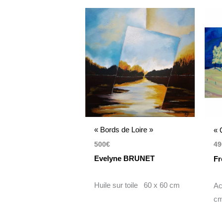
« Bords de Loire »
« 
500
€
49
Evelyne BRUNET
F
Huile sur toile 60 x 60 cm
Ac
c