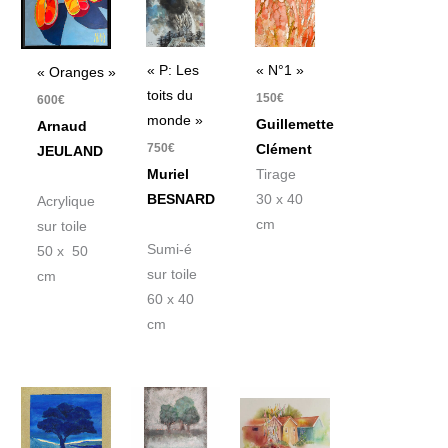
« P: Les
« N°1 »
« Oranges »
toits du
150
€
600
€
monde »
Guillemette
Arnaud
750
€
Clément
JEULAND
Muriel
Tirage
BESNARD
30 x 40
Acrylique
cm
sur toile
Sumi-é
50 x 50
sur toile
cm
60 x 40
cm