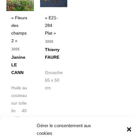
« E21-
« Fleurs
284
des
Plat »
champs
2 »
300
€
300
€
Thierry
FAURE
Janine
LE
Gouache
CANN
65 x 50
cm
Huile au
couteau
sur toile
lin 40
x 40 cm
Gérer le consentement aux
cookies