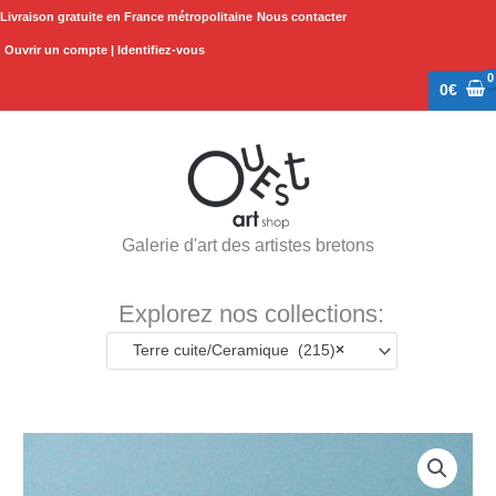
Aller
Livraison gratuite en France métropolitaine
Nous contacter
au
Ouvrir un compte | Identifiez-vous
contenu
0
€
Galerie d'art des artistes bretons
Explorez nos collections:
Terre cuite/Ceramique (215)
×
quantité
de