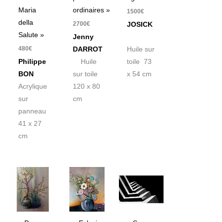
Maria
ordinaires »
1500
€
della
2700
€
JOSICK
Salute »
Jenny
480
€
DARROT
Huile sur
Philippe
Huile
toile 73
BON
sur toile
x 54 cm
Acrylique
120 x 80
sur
cm
panneau
41 x 27
cm