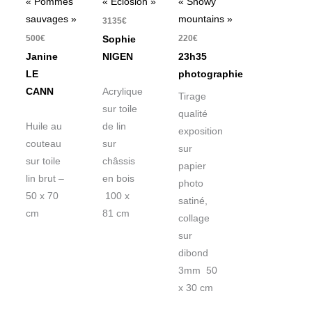
« Pommes
« Eclosion »
« Snowy
sauvages »
mountains »
3135
€
500
€
220
€
Sophie
Janine
NIGEN
23h35
LE
photographie
CANN
Acrylique
Tirage
sur toile
qualité
Huile au
de lin
exposition
couteau
sur
sur
sur toile
châssis
papier
lin brut –
en bois
photo
50 x 70
100 x
satiné,
cm
81 cm
collage
sur
dibond
3mm 50
x 30 cm