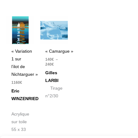
Plage
de
prix :
140€
à
240€
« Variation
« Camargue »
1 sur
140
€
–
240
€
l’ilot de
Gilles
Nichtarguer »
LARBI
1160
€
Tirage
Eric
n°2/30
WINZENRIED
Acrylique
sur toile
55 x 33
cm