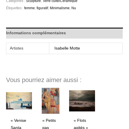
Catégories :
Sculpture
,
Terre cuite/Ceramique
Étiquettes :
femme
,
figuratif
,
Minimalisme
,
Nu
Informations complémentaires
Artistes
Isabelle Motte
Vous pourriez aimer aussi :
« Venise
« Petits
« Flots
Santa
pas
agités »