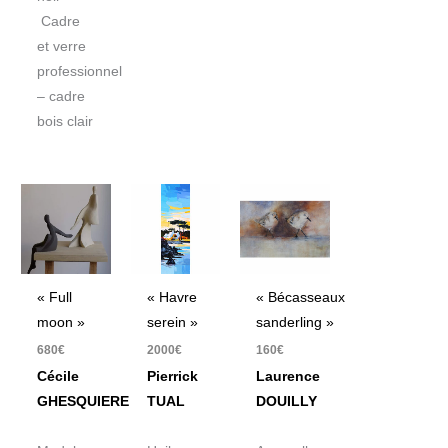
Cadre
et verre
professionnel
– cadre
bois clair
« Full
« Havre
« Bécasseaux
moon »
serein »
sanderling »
680
€
2000
€
160
€
Cécile
Pierrick
Laurence
GHESQUIERE
TUAL
DOUILLY