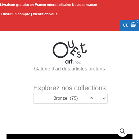
Aller
Livraison gratuite en France métropolitaine
Nous contacter
au
Ouvrir un compte | Identifiez-vous
contenu
0
€
Galerie d'art des artistes bretons
Explorez nos collections:
Bronze (75)
×
quantité
de