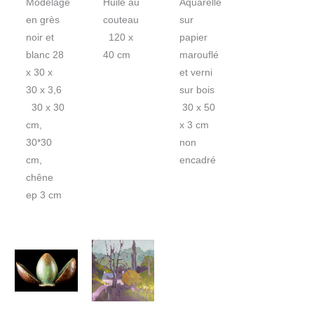
Modelage
Huile au
Aquarelle
en grès
couteau
sur
noir et
120 x
papier
blanc 28
40 cm
marouflé
x 30 x
et verni
30 x 3,6
sur bois
30 x 30
30 x 50
cm,
x 3 cm
30*30
non
cm,
encadré
chêne
ep 3 cm