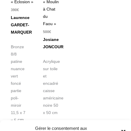
« Eclosion »
« Moulin
à Chat
390
€
du
Laurence
Faou »
GARDET-
500
€
MARQUER
Josiane
Bronze
JONCOUR
8/8
patine
Acrylique
nuance
sur toile
vert
et
foncé
encadré
partie
caisse
poli-
américaine
miroir
noire 50
11,5 x 7
x 50 cm
cm
x 5
Gérer le consentement aux