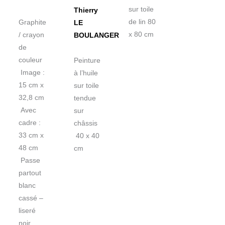
sur toile
Thierry
de lin 80
Graphite
LE
x 80 cm
/ crayon
BOULANGER
de
couleur
Peinture
Image :
à l’huile
15 cm x
sur toile
32,8 cm
tendue
Avec
sur
cadre :
châssis
33 cm x
40 x 40
48 cm
cm
Passe
partout
blanc
cassé –
liseré
noir