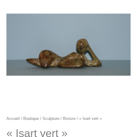
"Isart
vert"
Accueil
/
Boutique
/
Sculpture
/
Bronze
/ « Isart vert »
« Isart vert »