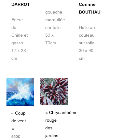
DARROT
Corinne
gouache
BOUTHAU
Encre
marouflée
de
sur toile
Huile au
Chine et
50 x
couteau
gesso
70cm
sur toile
17 x 23
30 x 90
cm
cm
« Chrysanthème
« Coup
rouge
de vent
des
«
jardins
500
€