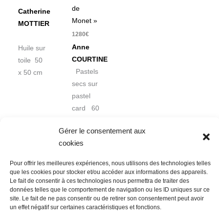
de
Catherine
Monet »
MOTTIER
1280
€
Anne
Huile sur
COURTINE
toile 50
Pastels
x 50 cm
secs sur
pastel
card 60
x 60 cm
Gérer le consentement aux
cookies
Pour offrir les meilleures expériences, nous utilisons des technologies telles
que les cookies pour stocker et/ou accéder aux informations des appareils.
Le fait de consentir à ces technologies nous permettra de traiter des
données telles que le comportement de navigation ou les ID uniques sur ce
Nous contacter
Conditions Générales de Ventes
site. Le fait de ne pas consentir ou de retirer son consentement peut avoir
un effet négatif sur certaines caractéristiques et fonctions.
Politique de confidentialité
Mentions légales
Mon compte