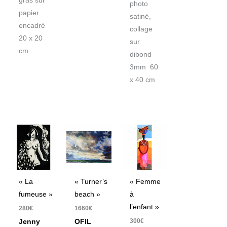
gras sur
photo
papier
satiné,
encadré
collage
20 x 20
sur
cm
dibond
3mm 60
x 40 cm
« La
« Turner’s
« Femme
fumeuse »
beach »
à
l’enfant »
280
€
1660
€
300
€
Jenny
OFIL