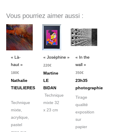
Vous pourriez aimer aussi :
« Là-
« Joséphine »
« In the
haut »
wall »
220
€
180
€
350
€
Martine
Nathalie
LE
23h35
TIEULIERES
BIDAN
photographie
Technique
Tirage
Technique
mixte 32
qualité
mixte,
x 23 cm
exposition
acrylique,
sur
pastel
papier