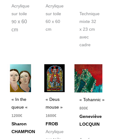
Acrylique
Acrylique
sur toile
sur toile
Technique
x 60
60 x 60
mixte 32
90
cm
cm
x 23 cm
avec
cadre
« In the
« Deus
« Tohannic »
queue «
mouse »
800
€
1200
€
1600
€
Geneviève
Sharon
FROB
LOCQUIN
CHAMPION
Acrylique