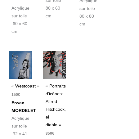
sur toile
Acrylique
Acrylique
80 x 60
sur toile
sur toile
cm
80 x 80
60 x 60
cm
cm
« Westcoast »
« Portraits
d’icônes:
150
€
Alfred
Erwan
Hitchcock,
MORDELET
el
Acrylique
diablo »
sur toile
850
€
32 x 41