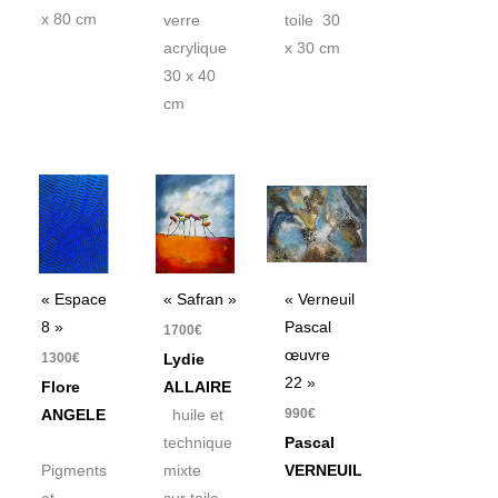
x 80 cm
toile 30
verre
x 30 cm
acrylique
30 x 40
cm
« Espace
« Safran »
« Verneuil
8 »
Pascal
1700
€
œuvre
1300
€
Lydie
22 »
Flore
ALLAIRE
990
€
ANGELE
huile et
technique
Pascal
Pigments
mixte
VERNEUIL