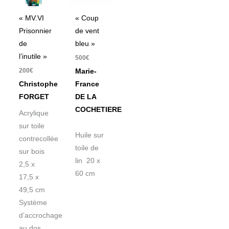
« MV.VI
« Coup
Prisonnier
de vent
de
bleu »
l’inutile »
500
€
200
€
Marie-
Christophe
France
FORGET
DE LA
COCHETIERE
Acrylique
sur toile
Huile sur
contrecollée
toile de
sur bois
lin 20 x
2,5 x
60 cm
17,5 x
49,5 cm
Système
d’accrochage
au dos