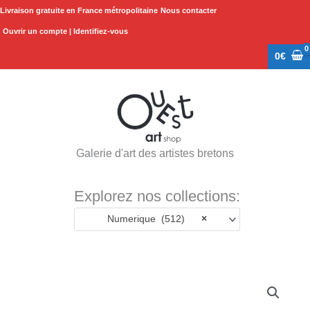
Aller
Livraison gratuite en France métropolitaine
Nous contacter
au
Ouvrir un compte | Identifiez-vous
contenu
0
€
Galerie d'art des artistes bretons
Explorez nos collections:
Numerique (512)
×
quantité
de