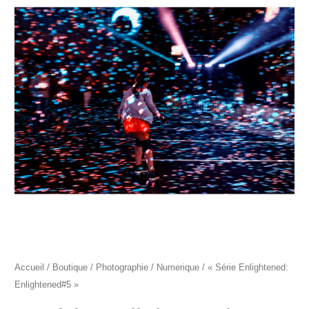
"Série
Enlightened:
Enlightened#5"
Accueil
/
Boutique
/
Photographie
/
Numerique
/ « Série Enlightened:
Enlightened#5 »