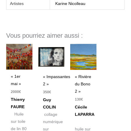
Artistes
Karine Nicolleau
Vous pourriez aimer aussi :
« 1er
« Rivière
« Impassantes
mai »
du Bono
2 »
2 »
2000
€
350
€
130
€
Thierry
Guy
FAURE
Cécile
COLIN
Huile
LAPARRA
collage
sur toile
numérique
de lin 80
huile sur
sur