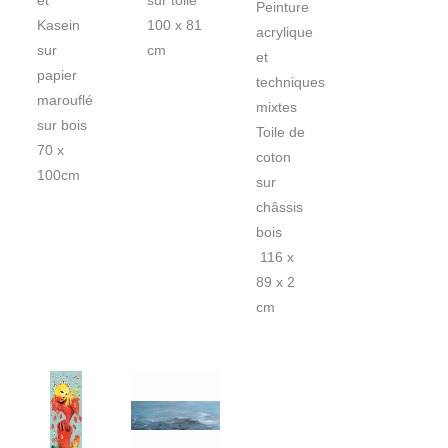
et
sur toile
Peinture
Kasein
100 x 81
acrylique
sur
cm
et
papier
techniques
marouflé
mixtes
sur bois
Toile de
70 x
coton
100cm
sur
châssis
bois
116 x
89 x 2
cm