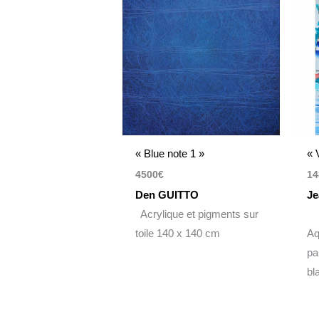
« Blue note 1 »
« 
4500
€
14
Den GUITTO
Je
Acrylique et pigments sur
toile 140 x 140 cm
Aq
pa
bl