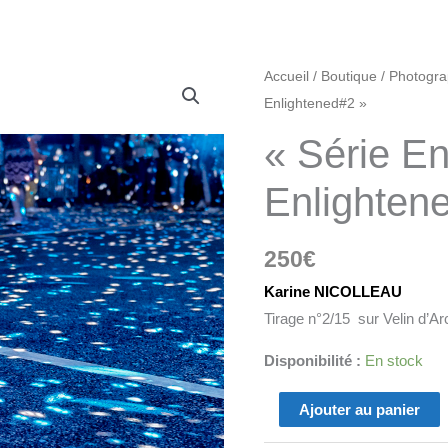
quantité
Accueil
/
Boutique
/
Photogra
de
Enlightened#2 »
"Série
« Série En
Enlightened:
Enlightened#2"
Enlighten
250
€
Karine NICOLLEAU
Tirage n°2/15 sur Velin d’A
Disponibilité :
En stock
Ajouter au panier