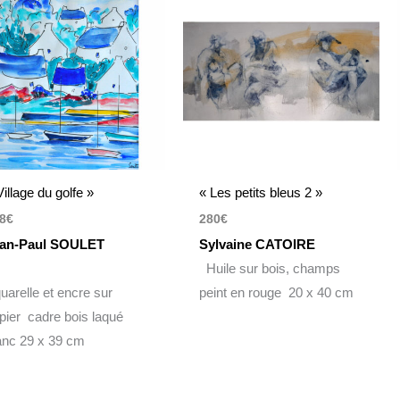
Village du golfe »
« Les petits bleus 2 »
8
€
280
€
an-Paul SOULET
Sylvaine CATOIRE
Huile sur bois, champs
uarelle et encre sur
peint en rouge 20 x 40 cm
pier cadre bois laqué
anc 29 x 39 cm