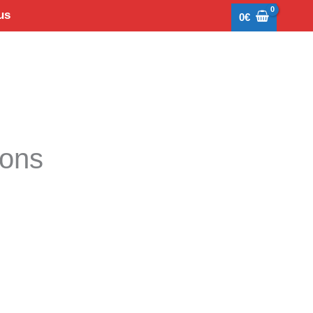
us
0
€
tons