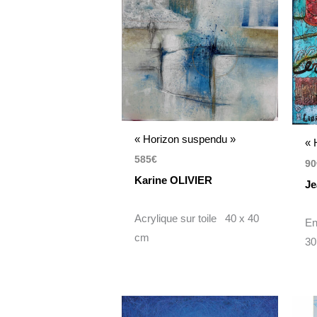
« Horizon suspendu »
« 
585
€
90
Karine OLIVIER
Je
Acrylique sur toile 40 x 40
En
cm
30