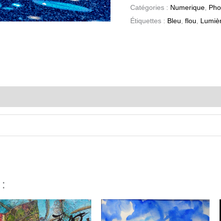
Catégories :
Numerique
,
Pho
Étiquettes :
Bleu
,
flou
,
Lumiè
u
 :