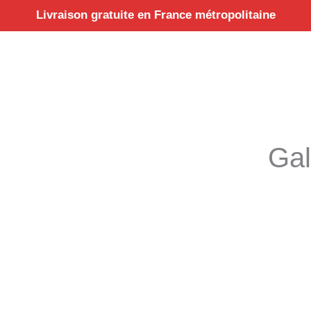
Aller
Livraison gratuite en France métropolitaine
au
contenu
Gal