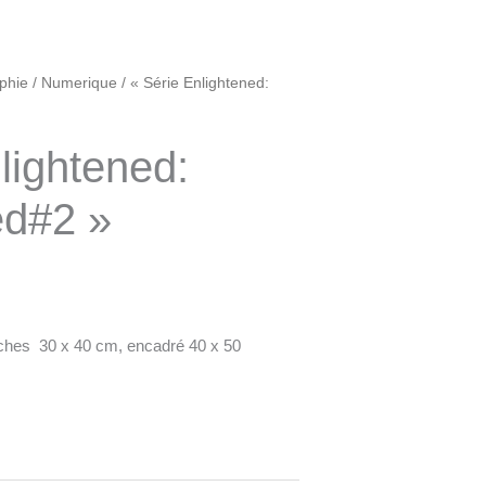
phie
/
Numerique
/ « Série Enlightened:
lightened:
ed#2 »
rches 30 x 40 cm, encadré 40 x 50