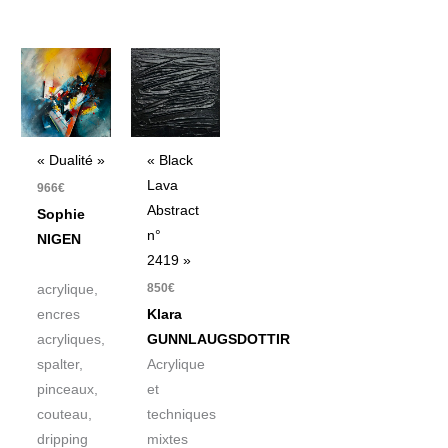
« Dualité »
« Black
Lava
966
€
Abstract
Sophie
n°
NIGEN
2419 »
850
€
acrylique,
encres
Klara
acryliques,
GUNNLAUGSDOTTIR
spalter,
Acrylique
pinceaux,
et
couteau,
techniques
dripping
mixtes