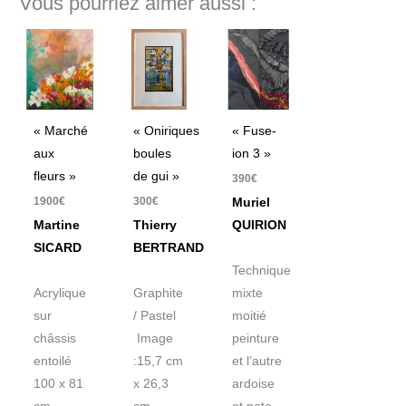
Vous pourriez aimer aussi :
« Marché
« Oniriques
« Fuse-
aux
boules
ion 3 »
fleurs »
de gui »
390
€
1900
€
300
€
Muriel
Martine
Thierry
QUIRION
SICARD
BERTRAND
Technique
Acrylique
Graphite
mixte
sur
/ Pastel
moitié
châssis
Image
peinture
entoilé
:15,7 cm
et l’autre
100 x 81
x 26,3
ardoise