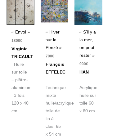
« Envol »
« Hiver
« S’il y a
sur la
la mer,
1800
€
Penzé »
on peut
Virginie
rester »
700
€
TRICAULT
900
€
Huile
François
sur toile
EFFELEC
HAN
– plâtre-
aluminium
Technique
Acrylique,
3 fois
mixte
huile sur
120 x 40
huile/acrylique
toile 60
cm
toile de
x 60 cm
lin à
clés 65
x 54 cm