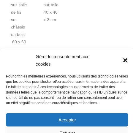
sur toile
sur toile
de lin
40 x 40
sur
x 2 cm
châssis
en bois
60 x 60
cm
Gérer le consentement aux
cookies
Pour offrir les meilleures expériences, nous utilisons des technologies telles
que les cookies pour stocker et/ou accéder aux informations des appareils.
Le fait de consentir à ces technologies nous permettra de traiter des
données telles que le comportement de navigation ou les ID uniques sur ce
Nous contacter
Conditions Générales de Ventes
site. Le fait de ne pas consentir ou de retirer son consentement peut avoir
un effet négatif sur certaines caractéristiques et fonctions.
Politique de confidentialité
Mentions légales
Mon compte
Mot de passe perdu
Newsletter
Politique de cookies (UE)
Accepter