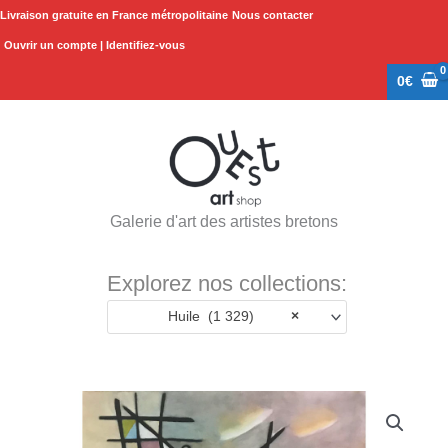
Aller
Livraison gratuite en France métropolitaine
Nous contacter
au
Ouvrir un compte | Identifiez-vous
contenu
0
€
Galerie d'art des artistes bretons
Explorez nos collections:
Huile (1 329)
×
quantité
de