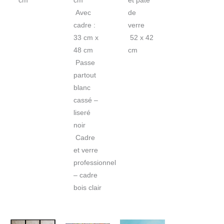
cm
cm
et pate
Avec
de
cadre :
verre
33 cm x
52 x 42
48 cm
cm
Passe
partout
blanc
cassé –
liseré
noir
Cadre
et verre
professionnel
– cadre
bois clair