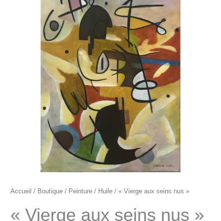
"Vierge
aux
seins
nus"
Accueil
/
Boutique
/
Peinture
/
Huile
/ « Vierge aux seins nus »
« Vierge aux seins nus »