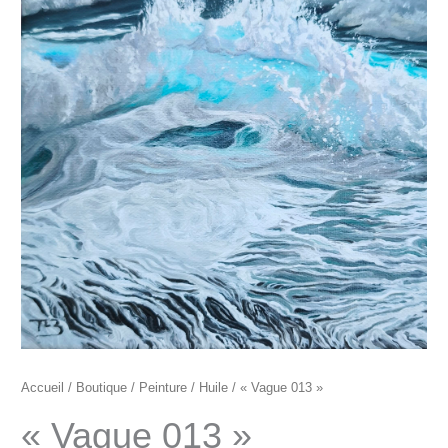
"Vague
013"
Accueil
/
Boutique
/
Peinture
/
Huile
/ « Vague 013 »
« Vague 013 »