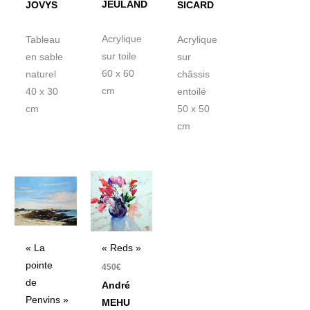
JEULAND
JOVYS
SICARD
Acrylique
Tableau
Acrylique
sur toile
en sable
sur
60 x 60
naturel
châssis
cm
40 x 30
entoilé
cm
50 x 50
cm
« La
« Reds »
pointe
450
€
de
André
Penvins »
MEHU