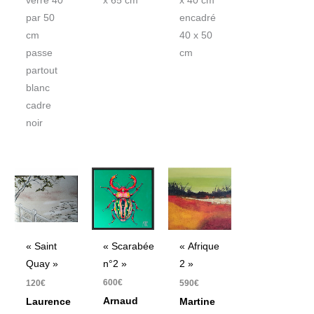
verre 40
x 65 cm
x 40 cm
par 50
encadré
cm
40 x 50
passe
cm
partout
blanc
cadre
noir
« Scarabée
« Saint
« Afrique
n°2 »
Quay »
2 »
600
€
120
€
590
€
Arnaud
Laurence
Martine