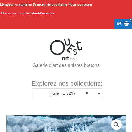
Aller
Livraison gratuite en France métropolitaine
Nous contacter
au
Ouvrir un compte | Identifiez-vous
contenu
0
€
Galerie d'art des artistes bretons
Explorez nos collections:
Huile (1 329)
×
quantité
de