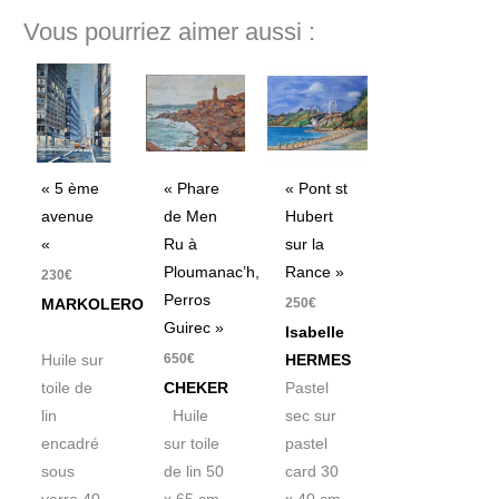
Vous pourriez aimer aussi :
« 5 ème
« Phare
« Pont st
avenue
de Men
Hubert
«
Ru à
sur la
Ploumanac’h,
Rance »
230
€
Perros
250
€
MARKOLERO
Guirec »
Isabelle
650
€
Huile sur
HERMES
toile de
CHEKER
Pastel
lin
Huile
sec sur
encadré
sur toile
pastel
sous
de lin 50
card 30