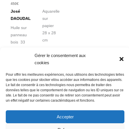
450
€
José
Aquarelle
DAOUDAL
sur
papier
Huile sur
28 x 28
panneau
cm
bois 33
x 41 cm
Gérer le consentement aux
cookies
Pour offrir les meilleures expériences, nous utilisons des technologies telles
que les cookies pour stocker et/ou accéder aux informations des appareils.
Le fait de consentir à ces technologies nous permettra de traiter des
données telles que le comportement de navigation ou les ID uniques sur ce
Nous contacter
Conditions Générales de Ventes
site. Le fait de ne pas consentir ou de retirer son consentement peut avoir
un effet négatif sur certaines caractéristiques et fonctions.
Politique de confidentialité
Mentions légales
Mon compte
Mot de passe perdu
Newsletter
Politique de cookies (UE)
Accepter