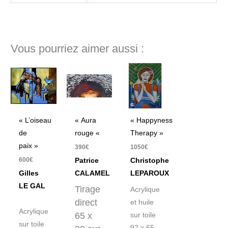
Vous pourriez aimer aussi :
« L’oiseau
« Aura
« Happyness
de
rouge «
Therapy »
paix »
390
€
1050
€
600
€
Patrice
Christophe
Gilles
CALAMEL
LEPAROUX
LE GAL
Tirage
Acrylique
direct
et huile
Acrylique
65 x
sur toile
sur toile
92 x 65