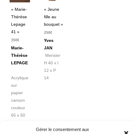
« Marie-
« Jeune
Thérèse
fille au
Lepage
bouquet »
41 »
250
€
350
€
Yves
Marie-
JAN
Thérèse
Merisier
LEPAGE
H 40 x l
12 x P
Acrylique
14
sur
papier
canson
couleur
65 x 50
cm
Gérer le consentement aux