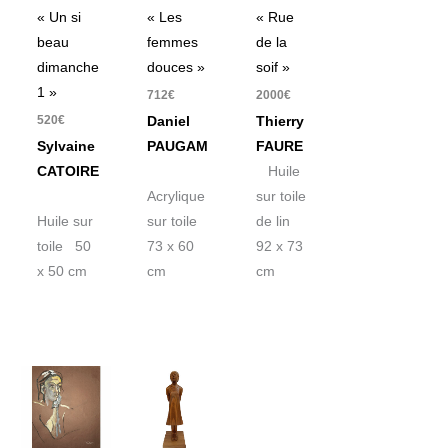
« Un si
« Les
« Rue
beau
femmes
de la
dimanche
douces »
soif »
1 »
712
€
2000
€
520
€
Daniel
Thierry
Sylvaine
PAUGAM
FAURE
CATOIRE
Huile
Acrylique
sur toile
Huile sur
sur toile
de lin
toile 50
73 x 60
92 x 73
x 50 cm
cm
cm