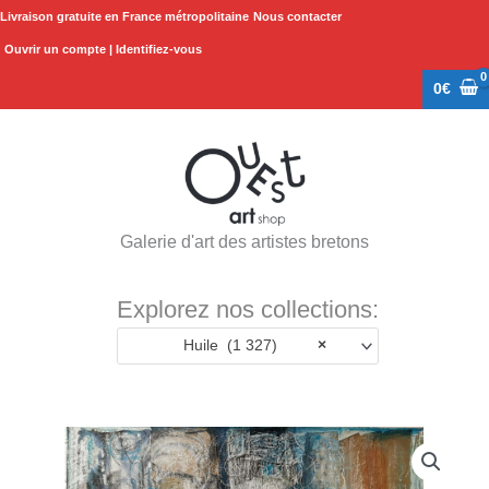
Aller
Livraison gratuite en France métropolitaine
Nous contacter
au
Ouvrir un compte | Identifiez-vous
contenu
0
€
Galerie d'art des artistes bretons
Explorez nos collections:
Huile (1 327)
×
quantité
de