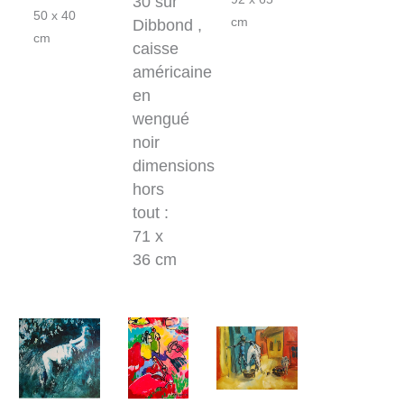
30 sur
50 x 40
cm
Dibbond ,
cm
caisse
américaine
en
wengué
noir
dimensions
hors
tout :
71 x
36 cm