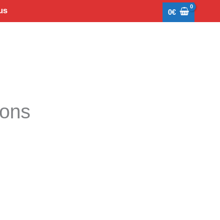
us
0
€
tons