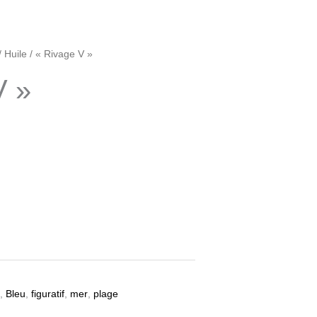
/
Huile
/ « Rivage V »
V »
,
Bleu
,
figuratif
,
mer
,
plage