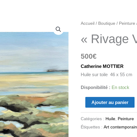
quantité
Accueil
/
Boutique
/
Peinture
de
« Rivage 
"Rivage
V"
500
€
Catherine MOTTIER
Huile sur toile 46 x 55 cm
Disponibilité :
En stock
Ajouter au panier
Catégories :
Huile
,
Peinture
Étiquettes :
Art contemporain