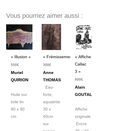
Vous pourriez aimer aussi :
« Illusion »
« Frémissement »
« Affiche
Callac
550
€
300
€
3 »
Muriel
Anne
600
€
QUIRION
THOMAS
Eau-
Alain
Huile sur
forte,
GOUTAL
toile lin
aquatinte
80 x 80
30 x
Affiche
cm
40cm
originale
sur
Encre