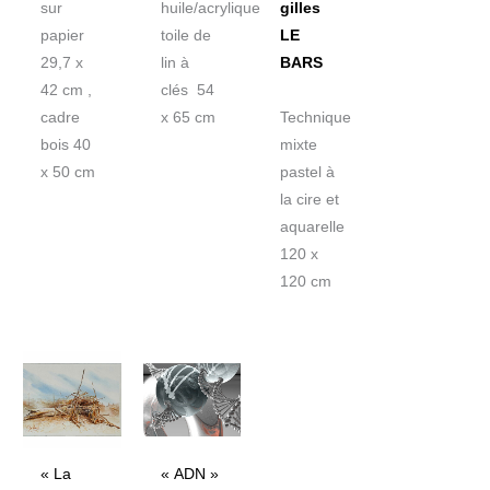
sur
huile/acrylique
gilles
papier
toile de
LE
29,7 x
lin à
BARS
42 cm ,
clés 54
cadre
x 65 cm
Technique
bois 40
mixte
x 50 cm
pastel à
la cire et
aquarelle
120 x
120 cm
« La
« ADN »