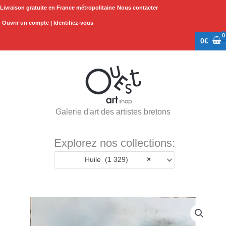
Aller
Livraison gratuite en France métropolitaine
Nous contacter
au
Ouvrir un compte | Identifiez-vous
contenu
0
€
Galerie d'art des artistes bretons
Explorez nos collections:
Huile (1 329)
×
quantité
de