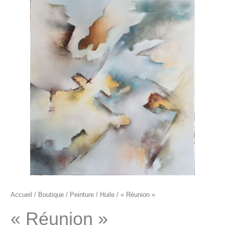
"Réunion"
Accueil
/
Boutique
/
Peinture
/
Huile
/ « Réunion »
« Réunion »