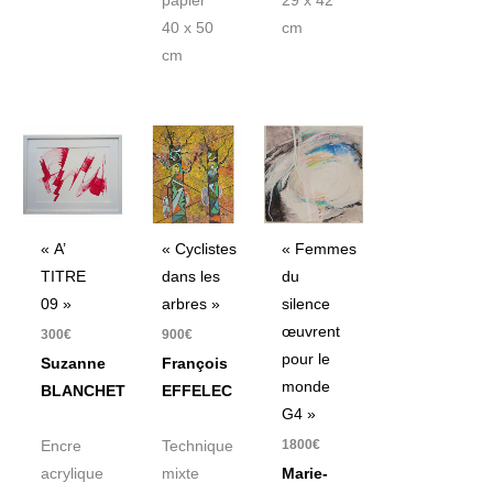
papier
29 x 42
40 x 50
cm
cm
« A’
« Cyclistes
« Femmes
TITRE
dans les
du
09 »
arbres »
silence
œuvrent
300
€
900
€
pour le
Suzanne
François
monde
BLANCHET
EFFELEC
G4 »
1800
€
Encre
Technique
acrylique
mixte
Marie-