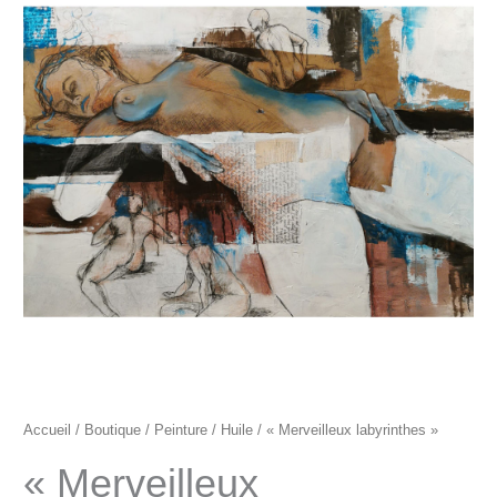
"Merveilleux
labyrinthes"
Accueil
/
Boutique
/
Peinture
/
Huile
/ « Merveilleux labyrinthes »
« Merveilleux