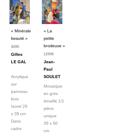
« Minérale
« La
beauté »
petite
brodeuse »
420
€
1250
€
Gilles
LE GAL
Jean-
Paul
Acrylique
SOULET
sur
Mosaïque
panneau
en grès
bois
émaillé.1/1
Isorel 29
pièce
x 39 cm
unique.
Dans
39 x 50
cadre
cm.