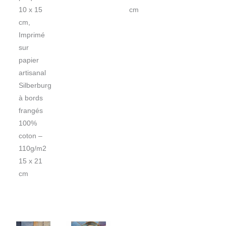
10 x 15
cm
cm,
Imprimé
sur
papier
artisanal
Silberburg
à bords
frangés
100%
coton –
110g/m2
15 x 21
cm