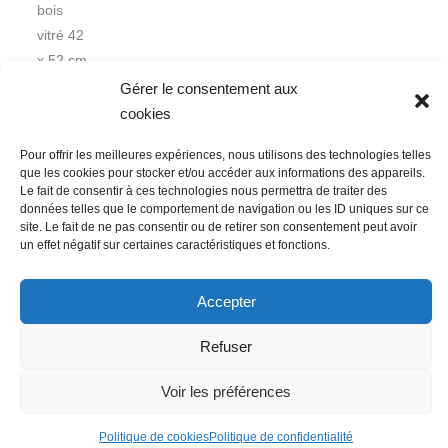
bois
vitré 42
x 52 cm
Gérer le consentement aux
cookies
Pour offrir les meilleures expériences, nous utilisons des technologies telles
que les cookies pour stocker et/ou accéder aux informations des appareils.
Le fait de consentir à ces technologies nous permettra de traiter des
données telles que le comportement de navigation ou les ID uniques sur ce
Nous contacter
Conditions Générales de Ventes
site. Le fait de ne pas consentir ou de retirer son consentement peut avoir
Politique de confidentialité
Mentions légales
Mon compte
un effet négatif sur certaines caractéristiques et fonctions.
Mot de passe perdu
Newsletter
Politique de cookies (UE)
Accepter
Refuser
Voir les préférences
Politique de cookies
Politique de confidentialité