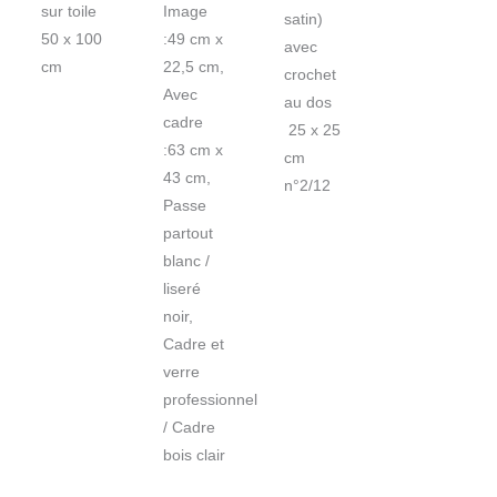
sur toile
Image
satin)
50 x 100
:49 cm x
avec
cm
22,5 cm,
crochet
Avec
au dos
cadre
25 x 25
:63 cm x
cm
43 cm,
n°2/12
Passe
partout
blanc /
liseré
noir,
Cadre et
verre
professionnel
/ Cadre
bois clair