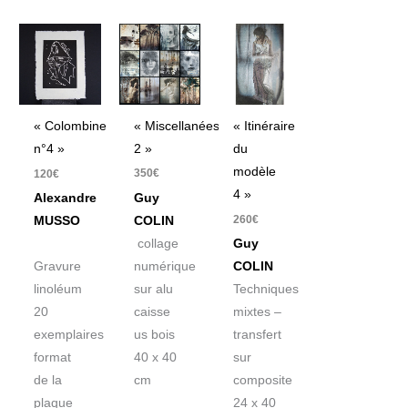
« Miscellanées
« Colombine
« Itinéraire
2 »
n°4 »
du
modèle
350
€
120
€
4 »
Guy
Alexandre
260
€
COLIN
MUSSO
collage
Guy
numérique
Gravure
COLIN
sur alu
linoléum
Techniques
caisse
20
mixtes –
us bois
exemplaires
transfert
40 x 40
format
sur
cm
de la
composite
plaque
24 x 40