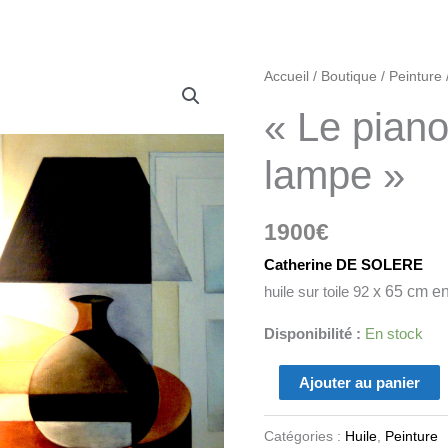
quantité
Accueil
/
Boutique
/
Peinture
de
« Le piano
"Le
piano
lampe »
sous
la
1900
€
lampe"
Catherine DE SOLERE
huile sur toile 92
x 65 cm e
Disponibilité :
En stock
Ajouter au panier
Catégories :
Huile
,
Peinture