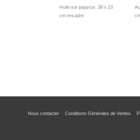
Huile sur papyrus 38 x 23
Ac
cm encadré
c
Nous contacter
Conditions Générales de Ventes
P