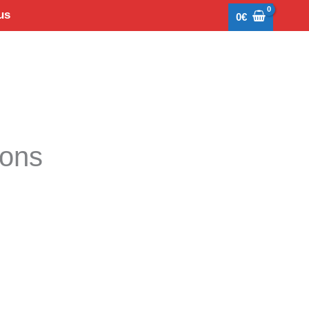
us
0
€
tons