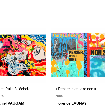
Les fruits à l’échelle «
« Penser, c’est dire non »
0
€
200
€
aniel PAUGAM
Florence LAUNAY