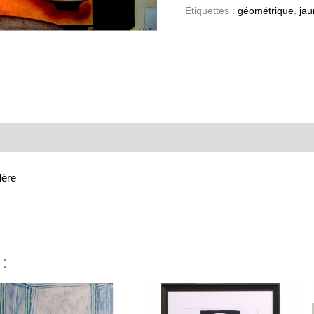
Étiquettes :
géométrique
,
jau
lère
 :