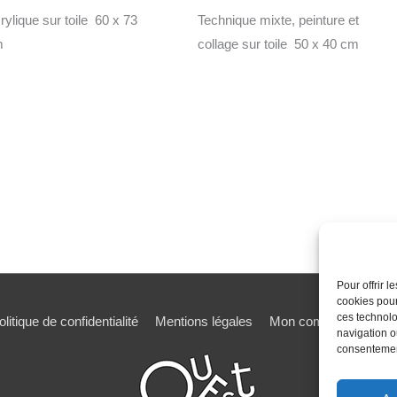
rylique sur toile 60 x 73
Technique mixte, peinture et
m
collage sur toile 50 x 40 cm
Pour offrir 
cookies pour
ces technolo
olitique de confidentialité
Mentions légales
Mon compte
Mot de
navigation ou
consentement