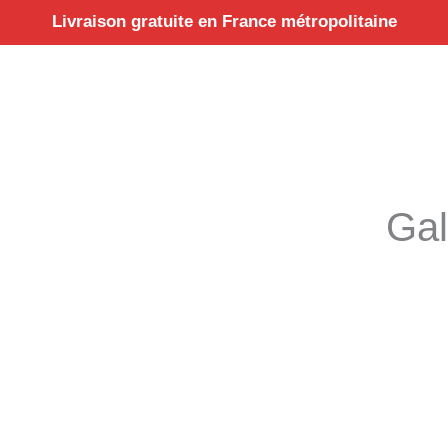
Aller
Livraison gratuite en France métropolitaine
au
contenu
Gal