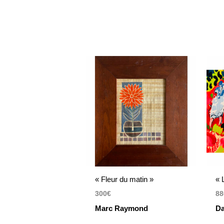
« Fleur du matin »
« 
300
€
88
Marc Raymond
D