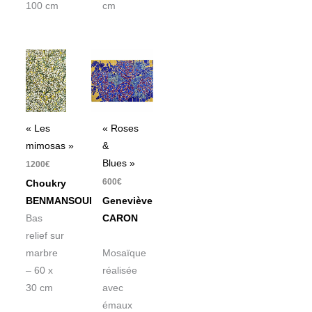
100 cm
cm
« Les
« Roses
mimosas »
&
Blues »
1200
€
600
€
Choukry
BENMANSOUR
Geneviève
Bas
CARON
relief sur
marbre
Mosaïque
– 60 x
réalisée
30 cm
avec
émaux