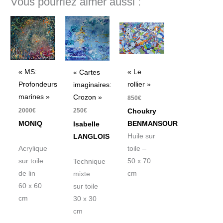
Vous pourriez aimer aussi :
« MS:
« Le
« Cartes
Profondeurs
rollier »
imaginaires:
marines »
Crozon »
850
€
2000
€
250
€
Choukry
MONIQ
BENMANSOUR
Isabelle
Huile sur
LANGLOIS
Acrylique
toile –
sur toile
50 x 70
Technique
de lin
cm
mixte
60 x 60
sur toile
cm
30 x 30
cm