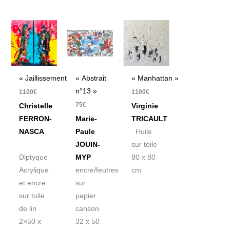
« Jaillissement »
« Abstrait
« Manhattan »
n°13 »
1100
€
1100
€
75
€
Christelle
Virginie
FERRON-
Marie-
TRICAULT
NASCA
Paule
Huile
JOUIN-
sur toile
Diptyque
MYP
80 x 80
Acrylique
encre/feutres
cm
et encre
sur
sur toile
papier
de lin
canson
2×50 x
32 x 50