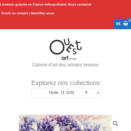
Aller
Livraison gratuite en France métropolitaine
Nous contacter
au
Ouvrir un compte | Identifiez-vous
contenu
0
€
Galerie d'art des artistes bretons
Explorez nos collections:
Huile (1 329)
×
quantité
de