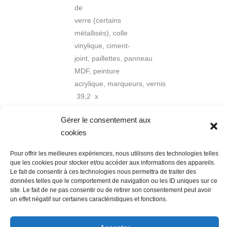
de
verre (certains
métallisés), colle
vinylique, ciment-
joint, paillettes, panneau
MDF, peinture
acrylique, marqueurs, vernis
39,2 x
26,3 cm
Gérer le consentement aux
cookies
Pour offrir les meilleures expériences, nous utilisons des technologies telles
que les cookies pour stocker et/ou accéder aux informations des appareils.
Le fait de consentir à ces technologies nous permettra de traiter des
données telles que le comportement de navigation ou les ID uniques sur ce
Nous contacter
Conditions Générales de Ventes
site. Le fait de ne pas consentir ou de retirer son consentement peut avoir
un effet négatif sur certaines caractéristiques et fonctions.
Politique de confidentialité
Mentions légales
Mon compte
Mot de passe perdu
Newsletter
Politique de cookies (UE)