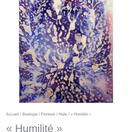
"Humilité"
Accueil
/
Boutique
/
Peinture
/
Huile
/ « Humilité »
« Humilité »